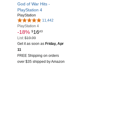
God of War Hits -
PlayStation 4
PlayStation
11,442
PlayStation 4
-18%
16
$
43
List:
$19.99
Get it as soon as
Friday, Apr
11
FREE Shipping on orders
over $35 shipped by Amazon