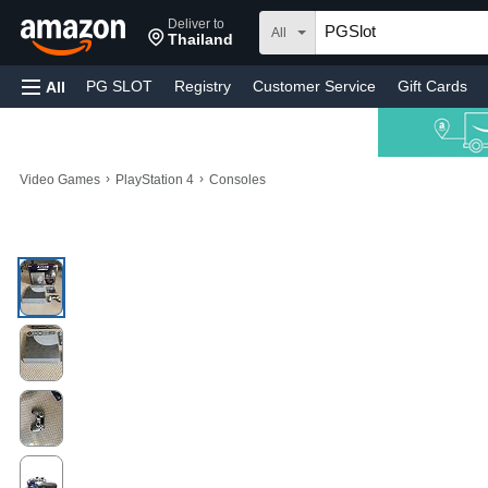
Deliver to
All
Thailand
PG SLOT
Registry
Customer Service
Gift Cards
All
›
›
Video Games
PlayStation 4
Consoles