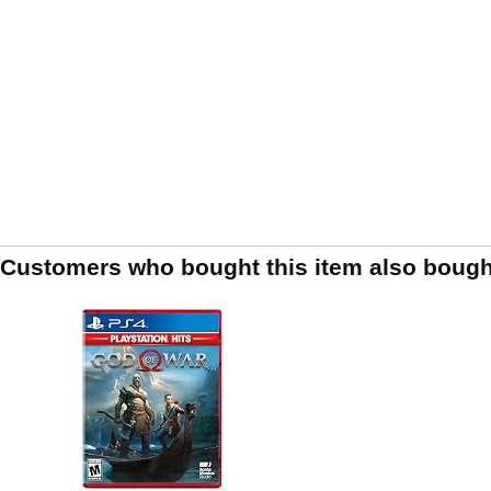
Customers who bought this item also bough