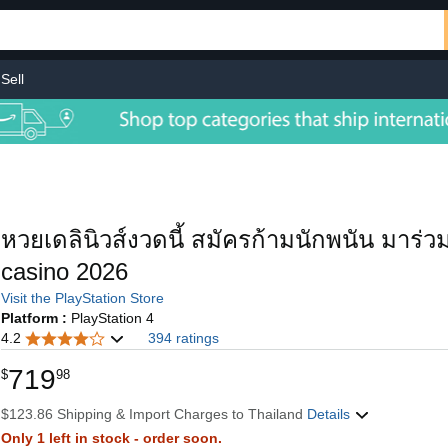
Sell
หวยเดลินิวส์งวดนี้ สมัครก้ามนักพนัน มาร่ว
casino 2026
Visit the PlayStation Store
Platform :
PlayStation 4
4.2
394 ratings
719
$
98
$123.86 Shipping & Import Charges to Thailand
Details
Only 1 left in stock - order soon.