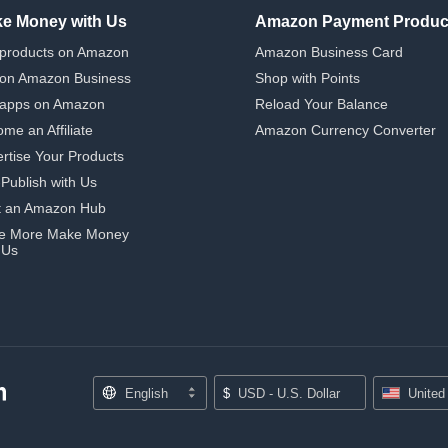
e Money with Us
Amazon Payment Produc
 products on Amazon
Amazon Business Card
 on Amazon Business
Shop with Points
 apps on Amazon
Reload Your Balance
me an Affiliate
Amazon Currency Converter
rtise Your Products
-Publish with Us
t an Amazon Hub
e More Make Money
 Us
English
$
USD - U.S. Dollar
United