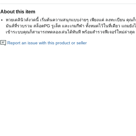
About this item
หวยเดลินิวส์งวดนี้ เริ่มต้นความสนุกแบบง่ายๆ เพียงแค่ ลงทะเบียน คุณก
มันส์ที่รวบรวม สล็อตPG รูเล็ต และเกมกีฬา ทั้งหมดไว้ในที่เดียว แถมยัง
เข้าระบบคุณก็สามารถทดลองเล่นได้ทันที พร้อมสำรวจฟีเจอร์ใหม่ล่าสุด ท
Report an issue with this product or seller