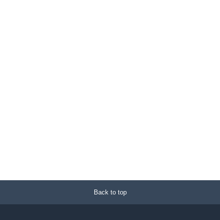
Back to top