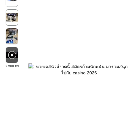
2 VIDEOS