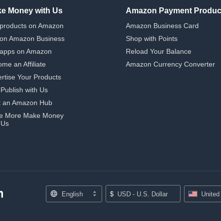
e Money with Us
Amazon Payment Produc
 products on Amazon
Amazon Business Card
 on Amazon Business
Shop with Points
 apps on Amazon
Reload Your Balance
me an Affiliate
Amazon Currency Converter
rtise Your Products
-Publish with Us
t an Amazon Hub
e More Make Money
 Us
English
$
USD - U.S. Dollar
United