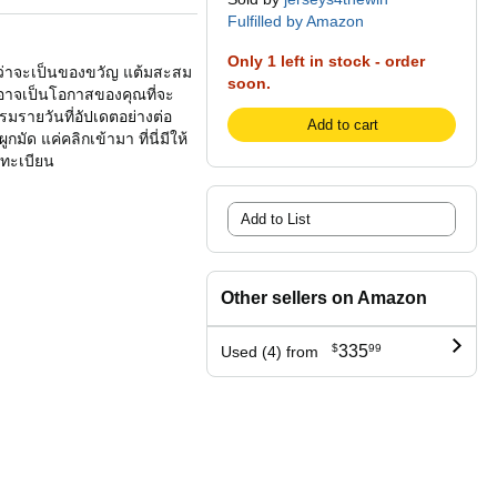
Fulfilled by Amazon
Only 1 left in stock - order
ม่ว่าจะเป็นของขวัญ แต้มสะสม
soon.
ต่อาจเป็นโอกาสของคุณที่จะ
รมรายวันที่อัปเดตอย่างต่อ
Add to cart
มัด แค่คลิกเข้ามา ที่นี่มีให้
งทะเบียน
Add to List
Other sellers on Amazon
$
335
99
Used (4) from