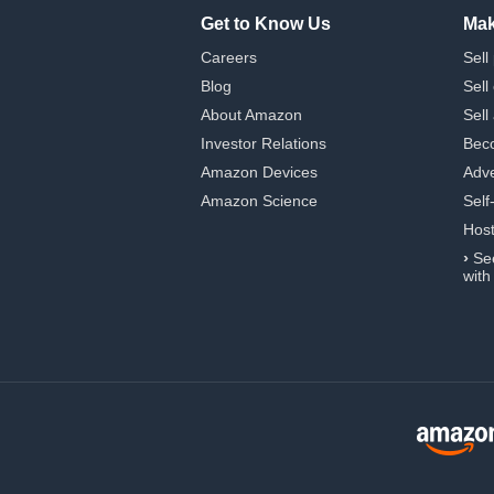
Get to Know Us
Mak
Careers
Sell
Blog
Sell
About Amazon
Sell
Investor Relations
Beco
Amazon Devices
Adve
Amazon Science
Self
Hos
›
Se
with