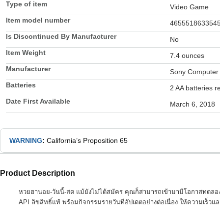
Type of item
Video Game
Item model number
465551863354
Is Discontinued By Manufacturer
No
Item Weight
7.4 ounces
Manufacturer
Sony Computer 
Batteries
2 AA batteries r
Date First Available
March 6, 2018
WARNING
:
California’s Proposition 65
Product Description
หวยฮานอย-วันนี้-สด แม้ยังไม่ได้สมัคร คุณก็สามารถเข้ามามีโอกาสทดลองเล
API ลิขสิทธิ์แท้ พร้อมกิจกรรมรายวันที่อัปเดตอย่างต่อเนื่อง ให้ความเร็ว