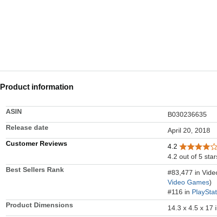
Product information
ASIN
B030236635
Release date
April 20, 2018
Customer Reviews
4.2
4.2 out of 5 star
Best Sellers Rank
#83,477 in Vid
Video Games
)
#116 in
PlaySta
Product Dimensions
14.3 x 4.5 x 17