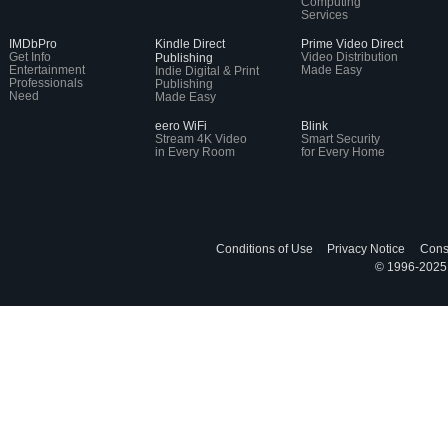
Computing
Services
IMDbPro
Kindle Direct
Prime Video Direct
Get Info
Video Distribution
Publishing
Entertainment
Made Easy
Indie Digital & Print
Professionals
Publishing
Need
Made Easy
eero WiFi
Blink
Stream 4K Video
Smart Security
in Every Room
for Every Home
Conditions of Use
Privacy Notice
Cons
© 1996-2025, 