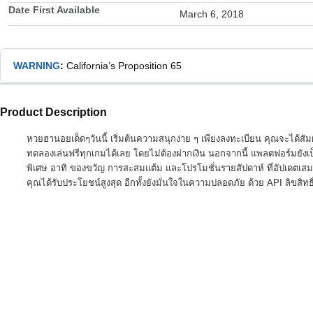
Date First Available
March 6, 2018
WARNING
:
California’s Proposition 65
Product Description
หวยฮานอยเด็ดๆวันนี้ เริ่มต้นความสนุกง่าย ๆ เพียงลงทะเบียน คุณจะได้
ทดลองเล่นฟรีทุกเกมได้เลย โดยไม่ต้องฝากเงิน นอกจากนี้ แพลตฟอร์มยังเ
พิเศษ อาทิ ของขวัญ การสะสมแต้ม และโปรโมชั่นรายสัปดาห์ ที่อัปเดตเสมอ
คุณได้รับประโยชน์สูงสุด อีกทั้งยังมั่นใจในความปลอดภัย ด้วย API ลิขสิทธิ