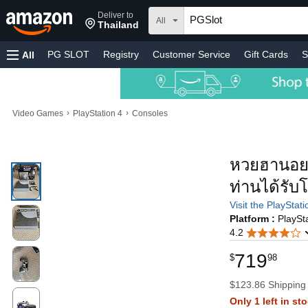
Deliver to
All
Thailand
PG SLOT
Registry
Customer Service
Gift Cards
S
All
›
›
Video Games
PlayStation 4
Consoles
หวยฮานอยเ
ท่านได้รับโ
Visit the PlayStat
Platform :
PlaySt
4.2
719
$
98
$123.86 Shipping
Only 1 left in st