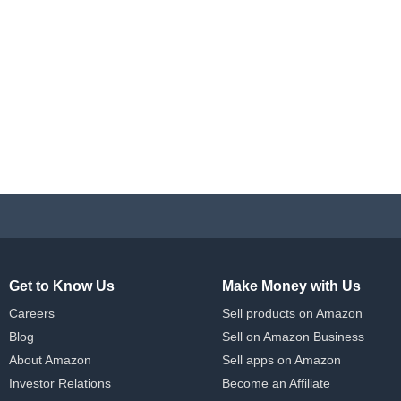
Get to Know Us
Make Money with Us
Careers
Sell products on Amazon
Blog
Sell on Amazon Business
About Amazon
Sell apps on Amazon
Investor Relations
Become an Affiliate