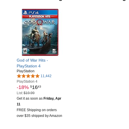
God of War Hits -
PlayStation 4
PlayStation
11,442
PlayStation 4
-18%
16
$
43
List:
$19.99
Get it as soon as
Friday, Apr
11
FREE Shipping on orders
over $35 shipped by Amazon