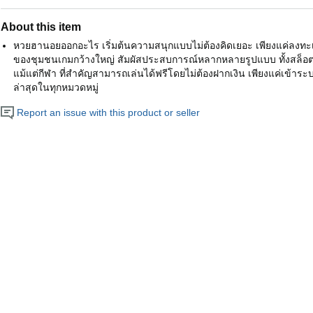
About this item
หวยฮานอยออกอะไร เริ่มต้นความสนุกแบบไม่ต้องคิดเยอะ เพียงแค่ลงทะ
ของชุมชนเกมกว้างใหญ่ สัมผัสประสบการณ์หลากหลายรูปแบบ ทั้งสล็อต
แม้แต่กีฬา ที่สำคัญสามารถเล่นได้ฟรีโดยไม่ต้องฝากเงิน เพียงแค่เข้าร
ล่าสุดในทุกหมวดหมู่
Report an issue with this product or seller