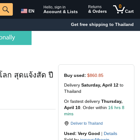
0
Returns
Hello, sign in
EN
& Orders
Cart
Account & Lists
Get free shipping to Thailand
ก สุดแจ้งสัด ปี
Buy used:
$860.85
Delivery
Saturday, April 12
to
Thailand
Or fastest delivery
Thursday,
April 10
. Order within
16 hrs 8
mins
Deliver to
Thailand
Used: Very Good
|
Details
Sold by
jerseys4thewin