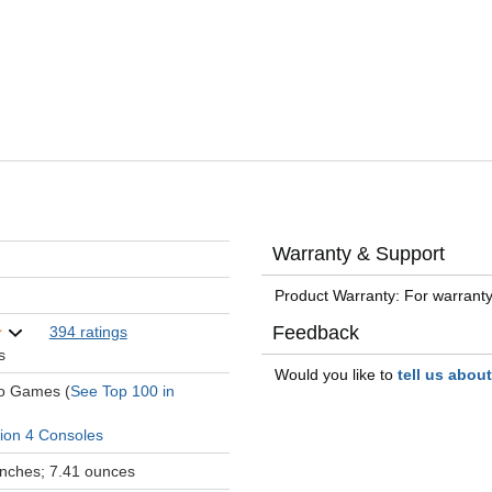
Warranty & Support
Product Warranty: For warranty
Feedback
394 ratings
s
Would you like to
tell us abou
eo Games (
See Top 100 in
tion 4 Consoles
 inches; 7.41 ounces