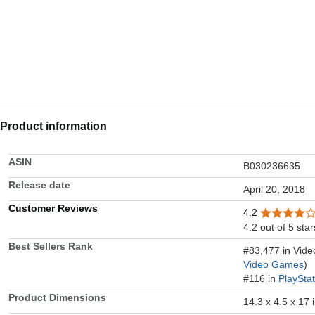
Product information
ASIN
B030236635
Release date
April 20, 2018
Customer Reviews
4.2
4.2 out of 5 star
Best Sellers Rank
#83,477 in Vid
Video Games
)
#116 in
PlaySta
Product Dimensions
14.3 x 4.5 x 17