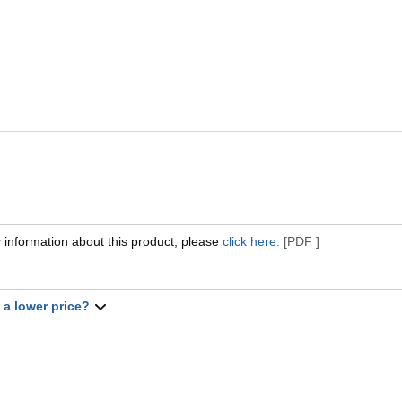
 information about this product, please
click here.
[PDF ]
t a lower price?