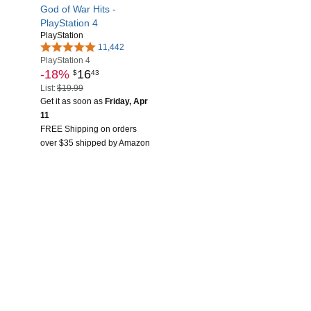
God of War Hits -
PlayStation 4
PlayStation
11,442
PlayStation 4
-18%
16
$
43
List:
$19.99
Get it as soon as
Friday, Apr
11
FREE Shipping on orders
over $35 shipped by Amazon