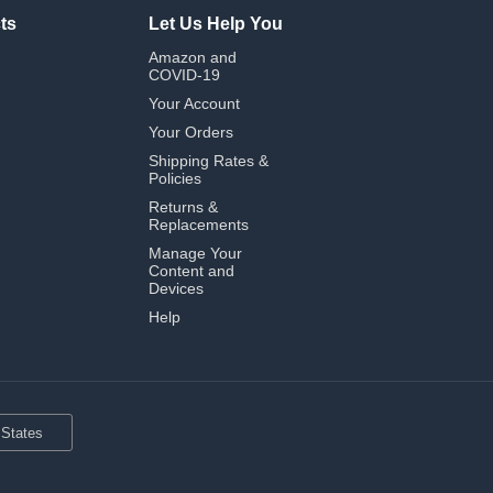
ts
Let Us Help You
Amazon and
COVID-19
Your Account
Your Orders
Shipping Rates &
Policies
Returns &
Replacements
Manage Your
Content and
Devices
Help
 States