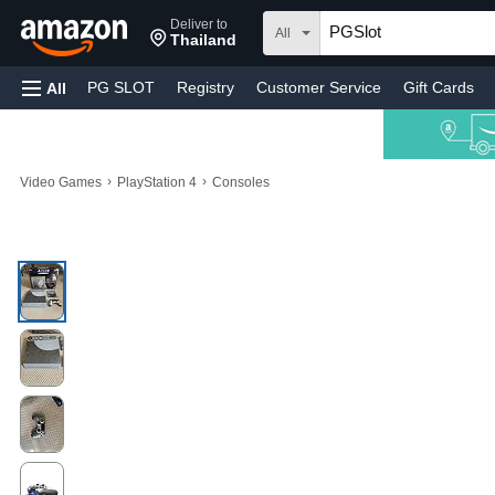
Deliver to
All
Thailand
PG SLOT
Registry
Customer Service
Gift Cards
All
›
›
Video Games
PlayStation 4
Consoles