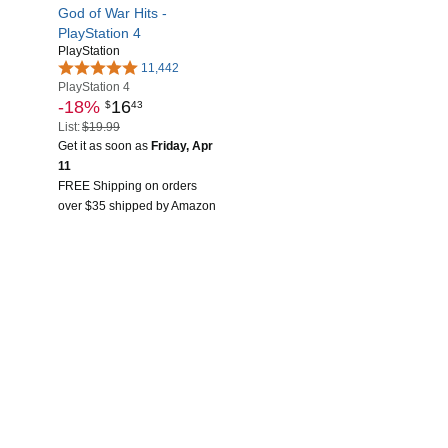
God of War Hits -
PlayStation 4
PlayStation
11,442
PlayStation 4
-18%
16
$
43
List:
$19.99
Get it as soon as
Friday, Apr
11
FREE Shipping on orders
over $35 shipped by Amazon