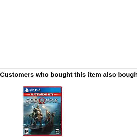
Customers who bought this item also bough