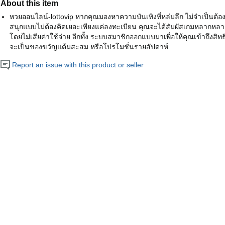
About this item
หวยออนไลน์-lottovip หากคุณมองหาความบันเทิงที่หล่มลึก ไม่จำเป็นต้อง
สนุกแบบไม่ต้องคิดเยอะเพียงแค่ลงทะเบียน คุณจะได้สัมผัสเกมหลากหลาย 
โดยไม่เสียค่าใช้จ่าย อีกทั้ง ระบบสมาชิกออกแบบมาเพื่อให้คุณเข้าถึงสิทธิ
จะเป็นของขวัญแต้มสะสม หรือโปรโมชั่นรายสัปดาห์
Report an issue with this product or seller