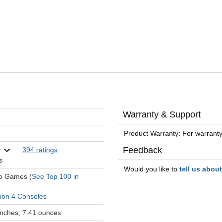
Warranty & Support
Product Warranty: For warranty
Feedback
394 ratings
s
Would you like to
tell us abou
eo Games (
See Top 100 in
tion 4 Consoles
 inches; 7.41 ounces