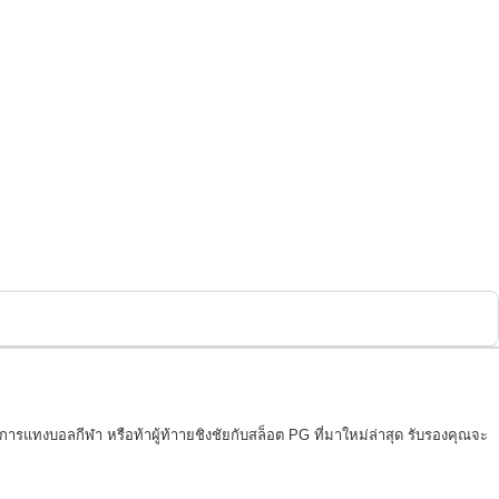
การแทงบอลกีฬา หรือท้าผู้ท้าายชิงชัยกับสล็อต PG ที่มาใหม่ล่าสุด รับรองคุณจะ