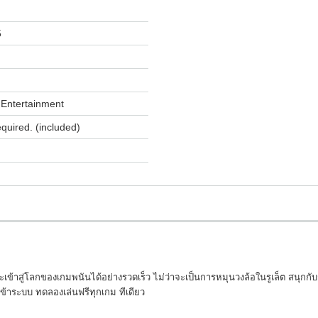
5
Entertainment
equired. (included)
เข้าสู่โลกของเกมพนันได้อย่างรวดเร็ว ไม่ว่าจะเป็นการหมุนวงล้อในรูเล็ต สนุกกับ
ข้าระบบ ทดลองเล่นฟรีทุกเกม ทีเดียว