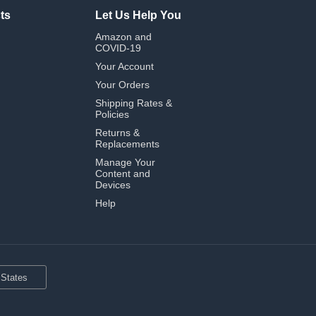
ts
Let Us Help You
Amazon and
COVID-19
Your Account
Your Orders
Shipping Rates &
Policies
Returns &
Replacements
Manage Your
Content and
Devices
Help
 States