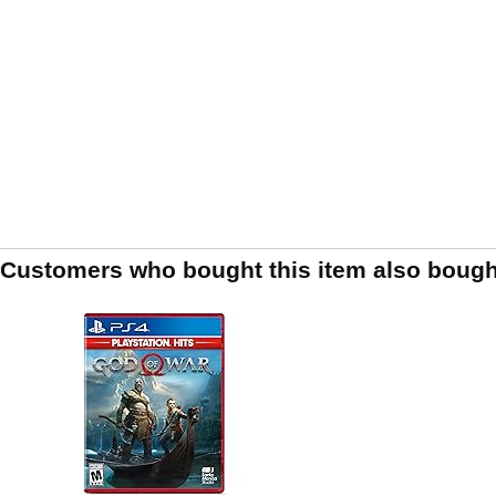
Customers who bought this item also bough