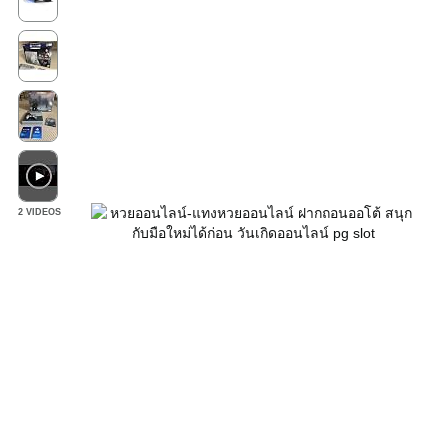
2 VIDEOS