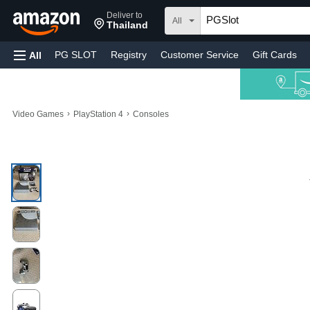
Deliver to
All
Thailand
PG SLOT
Registry
Customer Service
Gift Cards
All
›
›
Video Games
PlayStation 4
Consoles