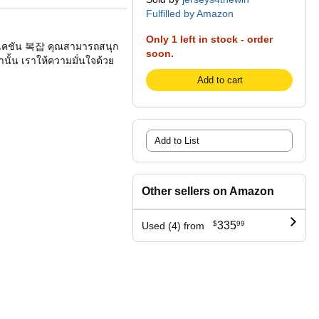
Fulfilled by Amazon
Only 1 left in stock - order
ลิเคชัน 복잡 คุณสามารถสนุก
soon.
านั้น เราให้ความมั่นใจด้วย
Add to cart
Add to List
Other sellers on Amazon
$
335
99
Used (4) from