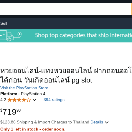
Sell
หวยออนไลน์-แทงหวยออนไลน์ ฝากถอนออโต้
ได้ก่อน วันเกิดออนไลน์ pg slot
Visit the PlayStation Store
Platform :
PlayStation 4
4.2
394 ratings
719
$
98
$123.86 Shipping & Import Charges to Thailand
Details
Only 1 left in stock - order soon.