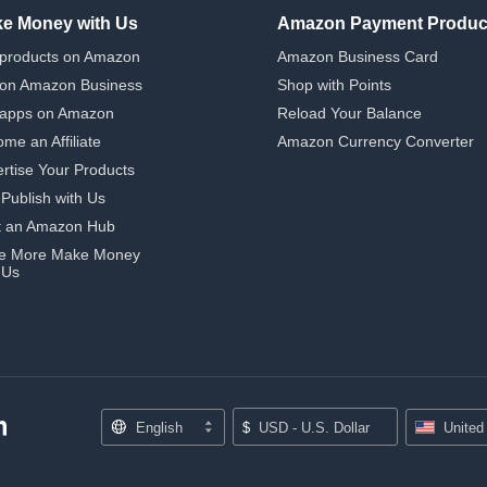
e Money with Us
Amazon Payment Produc
 products on Amazon
Amazon Business Card
 on Amazon Business
Shop with Points
 apps on Amazon
Reload Your Balance
me an Affiliate
Amazon Currency Converter
rtise Your Products
-Publish with Us
t an Amazon Hub
e More Make Money
 Us
English
$
USD - U.S. Dollar
United