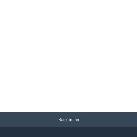
Back to top