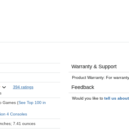
Warranty & Support
Product Warranty: For warranty
Feedback
394 ratings
s
Would you like to
tell us abou
eo Games (
See Top 100 in
tion 4 Consoles
 inches; 7.41 ounces