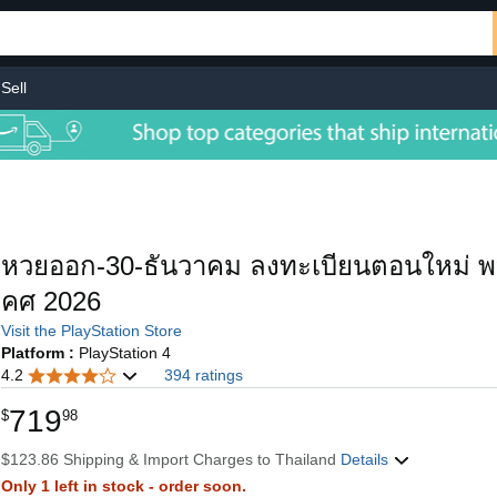
Sell
หวยออก-30-ธันวาคม ลงทะเบียนตอนใหม่ พ
คศ 2026
Visit the PlayStation Store
Platform :
PlayStation 4
4.2
394 ratings
719
$
98
$123.86 Shipping & Import Charges to Thailand
Details
Only 1 left in stock - order soon.