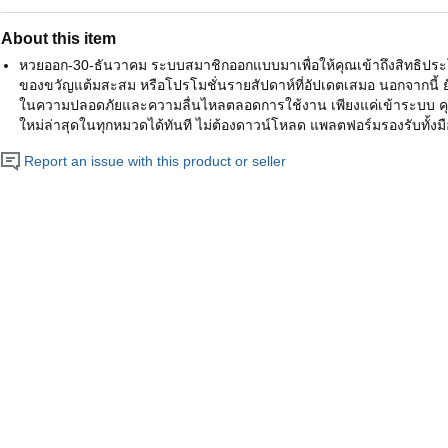
About this item
หวยออก-30-ธันวาคม ระบบสมาชิกออกแบบมาเพื่อให้คุณเข้าถึงสิทธิประโยช
ของขวัญแต้มสะสม หรือโปรโมชั่นรายสัปดาห์ที่อัปเดตเสมอ นอกจากนี้ ยังมี
ในความปลอดภัยและความลื่นไหลตลอดการใช้งาน เพียงแค่เข้าระบบ ค
ใหม่ล่าสุดในทุกหมวดได้ทันที ไม่ต้องดาวน์โหลด แพลตฟอร์มรองรับทั้ง
Report an issue with this product or seller