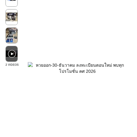
2 VIDEOS