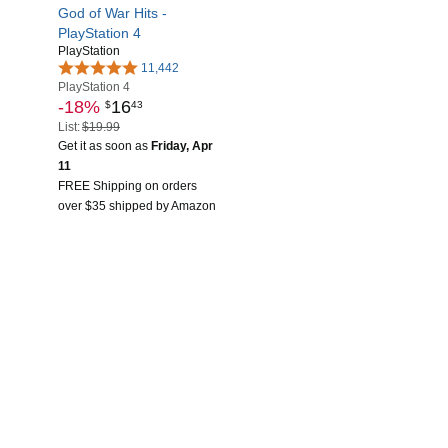
God of War Hits -
PlayStation 4
PlayStation
11,442
PlayStation 4
-18%
16
$
43
List:
$19.99
Get it as soon as
Friday, Apr
11
FREE Shipping on orders
over $35 shipped by Amazon