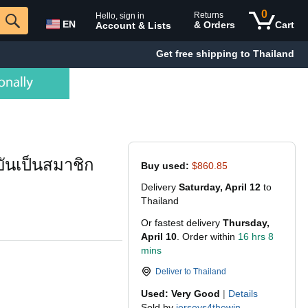
0
Returns
Hello, sign in
EN
& Orders
Cart
Account & Lists
Get free shipping to Thailand
บันเป็นสมาชิก
Buy used:
$860.85
Delivery
Saturday, April 12
to
Thailand
Or fastest delivery
Thursday,
April 10
. Order within
16 hrs 8
mins
Deliver to
Thailand
Used: Very Good
|
Details
Sold by
jerseys4thewin