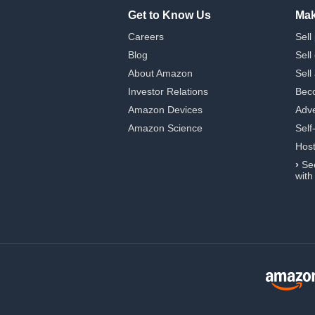
Get to Know Us
Mak
Careers
Sell
Blog
Sell
About Amazon
Sell
Investor Relations
Beco
Amazon Devices
Adve
Amazon Science
Self
Hos
›
Se
with