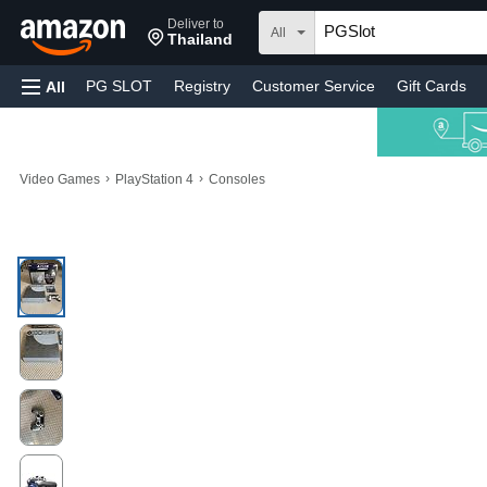
Deliver to
All
Thailand
PG SLOT
Registry
Customer Service
Gift Cards
All
›
›
Video Games
PlayStation 4
Consoles