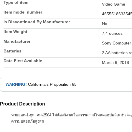
Type of item
Video Game
Item model number
465551863354
Is Discontinued By Manufacturer
No
Item Weight
7.4 ounces
Manufacturer
Sony Computer 
Batteries
2 AA batteries r
Date First Available
March 6, 2018
WARNING
:
California’s Proposition 65
Product Description
หวยออก-1-ตุลาคม-2564 ไม่ต้องกังวลเรื่องการดาวน์โหลดแอปพลิเคชัน 복잡 ค
ความปลอดภัยสูงสุด