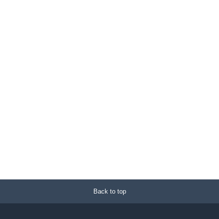
Back to top