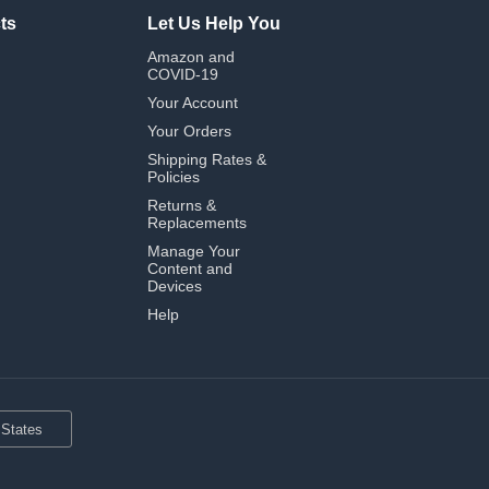
ts
Let Us Help You
Amazon and
COVID-19
Your Account
Your Orders
Shipping Rates &
Policies
Returns &
Replacements
Manage Your
Content and
Devices
Help
 States