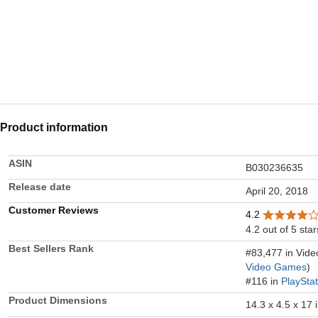
Product information
ASIN
B030236635
Release date
April 20, 2018
Customer Reviews
4.2
4.2 out of 5 star
Best Sellers Rank
#83,477 in Vid
Video Games
)
#116 in
PlaySta
Product Dimensions
14.3 x 4.5 x 17