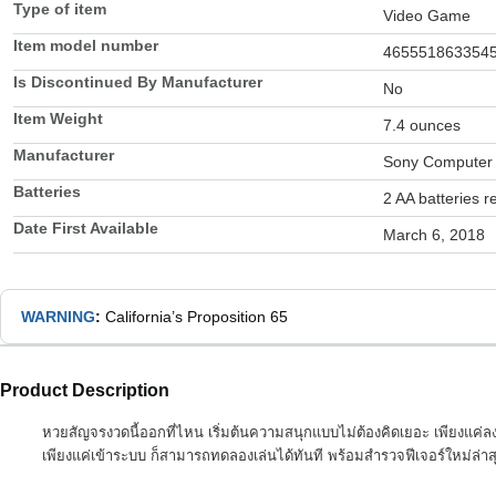
Type of item
Video Game
Item model number
465551863354
Is Discontinued By Manufacturer
No
Item Weight
7.4 ounces
Manufacturer
Sony Computer 
Batteries
2 AA batteries r
Date First Available
March 6, 2018
WARNING
:
California’s Proposition 65
Product Description
หวยสัญจรงวดนี้ออกที่ไหน เริ่มต้นความสนุกแบบไม่ต้องคิดเยอะ เพียงแค่ลงท
เพียงแค่เข้าระบบ ก็สามารถทดลองเล่นได้ทันที พร้อมสำรวจฟีเจอร์ใหม่ล่