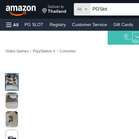
Deliver to
All
Thailand
PG SLOT
Registry
Customer Service
Gift Cards
All
›
›
Video Games
PlayStation 4
Consoles