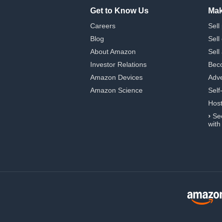
Get to Know Us
Mak
Careers
Sell
Blog
Sell
About Amazon
Sell
Investor Relations
Beco
Amazon Devices
Adve
Amazon Science
Self
Hos
›
Se
with