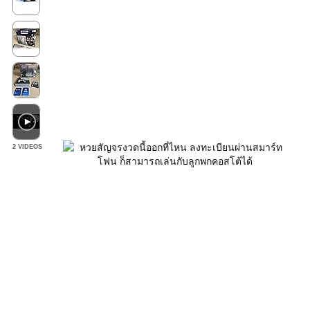
2 VIDEOS