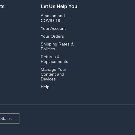
ts
Let Us Help You
Amazon and
COVID-19
Your Account
Your Orders
Shipping Rates &
Policies
Returns &
Replacements
Manage Your
Content and
Devices
Help
 States