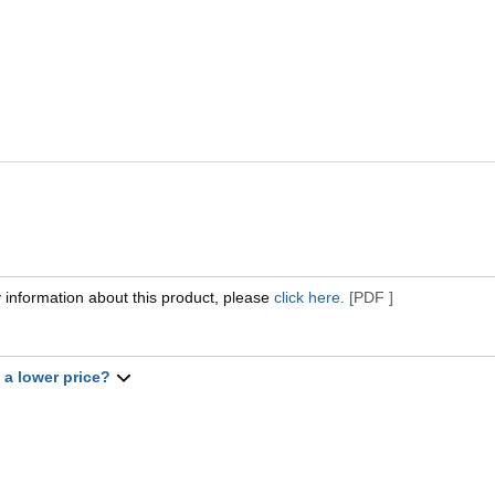
 information about this product, please
click here.
[PDF ]
t a lower price?