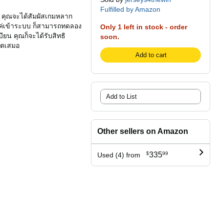
Fulfilled by Amazon
น คุณจะได้สัมผัสเกมหลาก
 แค่เข้าระบบ ก็สามารถทดลอง
Only 1 left in stock - order
ียน คุณก็จะได้รับสิทธิ
soon.
ดตเสมอ
Add to cart
Add to List
Other sellers on Amazon
$
335
99
Used (4) from