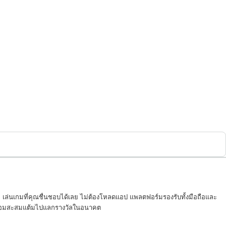
อ เล่นเกมที่คุณชื่นชอบได้เลย ไม่ต้องโหลดแอป แพลตฟอร์มรองรับทั้งมือถือและ
 พร้อมสะสมแต้มไปแลกรางวัลในอนาคต