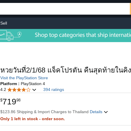
Sell
หวยวันที่2/1/68 แจ็คโปรตัน คืนสุดท้ายในคิง
Visit the PlayStation Store
Platform :
PlayStation 4
4.2
394 ratings
719
$
98
$123.86 Shipping & Import Charges to Thailand
Details
Only 1 left in stock - order soon.