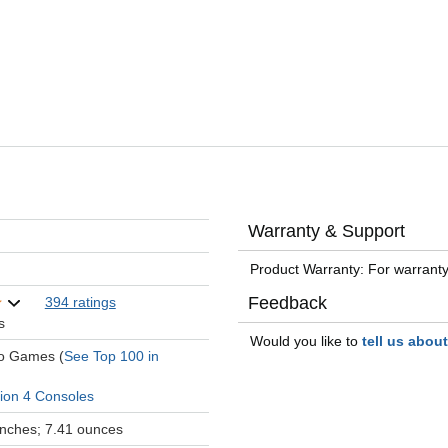
Warranty & Support
Product Warranty: For warranty
Feedback
394 ratings
s
Would you like to
tell us abou
eo Games (
See Top 100 in
tion 4 Consoles
 inches; 7.41 ounces