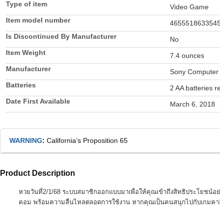
Type of item
Video Game
Item model number
465551863354
Is Discontinued By Manufacturer
No
Item Weight
7.4 ounces
Manufacturer
Sony Computer 
Batteries
2 AA batteries r
Date First Available
March 6, 2018
WARNING
:
California’s Proposition 65
Product Description
หวยวันที่2/1/68 ระบบสมาชิกออกแบบมาเพื่อให้คุณเข้าถึงสิทธิประโยชน์อย่
คอม พร้อมความลื่นไหลตลอดการใช้งาน หากคุณเป็นคนสนุกไปกับเกมคาสิโนห