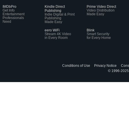
IMDbPro
Kindle Direct
Prime Video Direct
Get Info
Video Distribution
Publishing
Entertainment
Made Easy
Indie Digital & Print
Professionals
Publishing
Need
Made Easy
eero WiFi
Blink
Stream 4K Video
Smart Security
in Every Room
for Every Home
Conditions of Use
Privacy Notice
Cons
© 1996-2025, 