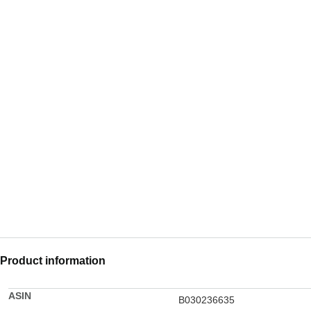
Product information
ASIN
B030236635