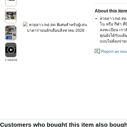
About this ite
หวยลาว-hd-สด เ
โน หรือ กีฬา ที
ลงทะเบียน เรายั
คุณยังได้รับแต้ม
แบบไม่ต้องจ่ายเ
Report an issue
2 VIDEOS
Customers who bought this item also bough