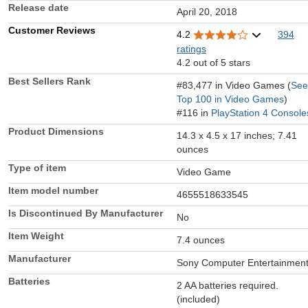
Release date
April 20, 2018
Customer Reviews
4.2
394
ratings
4.2 out of 5 stars
Best Sellers Rank
#83,477 in Video Games (
See
Top 100 in Video Games
)
#116 in
PlayStation 4 Console
Product Dimensions
14.3 x 4.5 x 17 inches; 7.41
ounces
Type of item
Video Game
Item model number
4655518633545
Is Discontinued By Manufacturer
No
Item Weight
7.4 ounces
Manufacturer
Sony Computer Entertainmen
Batteries
2 AA batteries required.
(included)