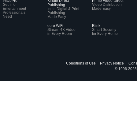
IMDbPro
Kindle Direct
Prime Video Direct
Get Info
Video Distribution
Publishing
Entertainment
Made Easy
Indie Digital & Print
Professionals
Publishing
Need
Made Easy
eero WiFi
Blink
Stream 4K Video
Smart Security
in Every Room
for Every Home
Conditions of Use
Privacy Notice
Cons
© 1996-2025, 