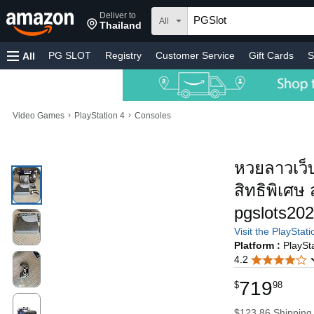
Deliver to
All
Thailand
PG SLOT
Registry
Customer Service
Gift Cards
S
All
›
›
Video Games
PlayStation 4
Consoles
หวยลาวเว็
สิทธิพิเศษ
pgslots20
Visit the PlayStat
Platform :
PlaySt
4.2
719
$
98
$123.86 Shipping