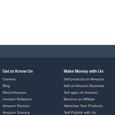
Get to Know Us
Make Money with Us
Careers
Sell products on Amazon
Blog
Sell on Amazon Business
About Amazon
Sell apps on Amazon
Investor Relations
Become an Affiliate
Amazon Devices
Advertise Your Products
Amazon Science
Self-Publish with Us