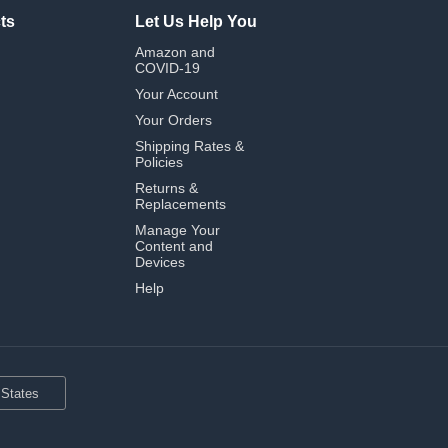
ts
Let Us Help You
Amazon and
COVID-19
Your Account
Your Orders
Shipping Rates &
Policies
Returns &
Replacements
Manage Your
Content and
Devices
Help
 States