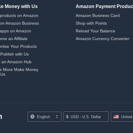
e Money with Us
Amazon Payment Produc
 products on Amazon
Amazon Business Card
 on Amazon Business
Shop with Points
 apps on Amazon
Reload Your Balance
me an Affiliate
Amazon Currency Converter
rtise Your Products
-Publish with Us
t an Amazon Hub
e More Make Money
 Us
English
$
USD - U.S. Dollar
United