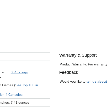
Warranty & Support
Product Warranty: For warranty
Feedback
394 ratings
s
Would you like to
tell us abou
eo Games (
See Top 100 in
tion 4 Consoles
 inches; 7.41 ounces