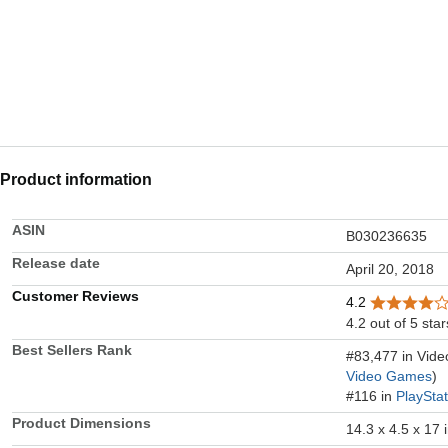
Product information
ASIN
B030236635
Release date
April 20, 2018
Customer Reviews
4.2
4.2 out of 5 star
Best Sellers Rank
#83,477 in Vid
Video Games
)
#116 in
PlaySta
Product Dimensions
14.3 x 4.5 x 17