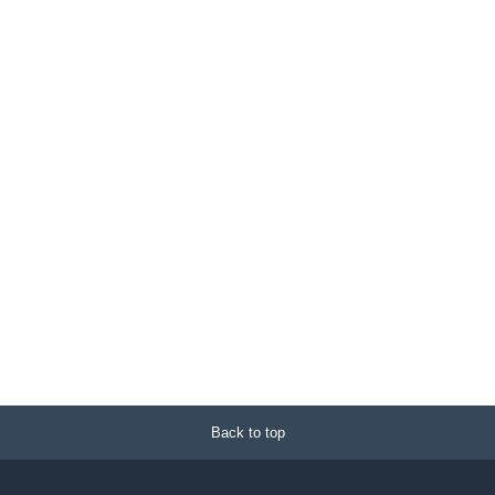
Back to top