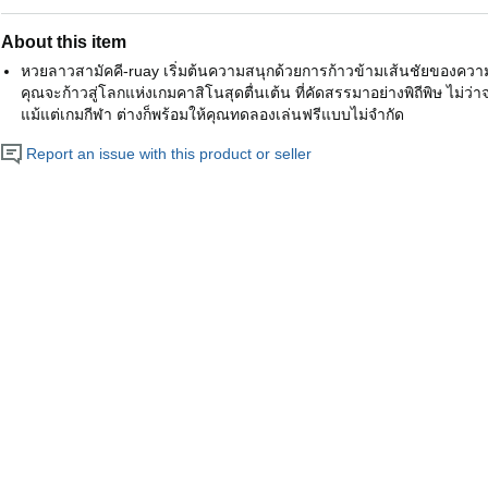
About this item
หวยลาวสามัคคี-ruay เริ่มต้นความสนุกด้วยการก้าวข้ามเส้นชัยของความต
คุณจะก้าวสู่โลกแห่งเกมคาสิโนสุดตื่นเต้น ที่คัดสรรมาอย่างพิถีพิษ ไม่ว่า
แม้แต่เกมกีฬา ต่างก็พร้อมให้คุณทดลองเล่นฟรีแบบไม่จำกัด
Report an issue with this product or seller