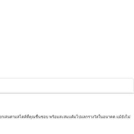
บเลือกเล่นตามสไตล์ที่คุณชื่นชอบ พร้อมสะสมแต้มไปแลกรางวัลในอนาคต แม้ยังไม่