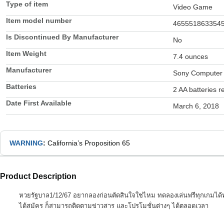
Type of item
Video Game
Item model number
465551863354
Is Discontinued By Manufacturer
No
Item Weight
7.4 ounces
Manufacturer
Sony Computer 
Batteries
2 AA batteries r
Date First Available
March 6, 2018
WARNING
:
California’s Proposition 65
Product Description
หวยรัฐบาล1/12/67 อยากลองก่อนตัดสินใจใช่ไหม ทดลองเล่นฟรีทุกเกมได้ทันท
ได้สมัคร ก็สามารถติดตามข่าวสาร และโปรโมชั่นต่างๆ ได้ตลอดเวลา