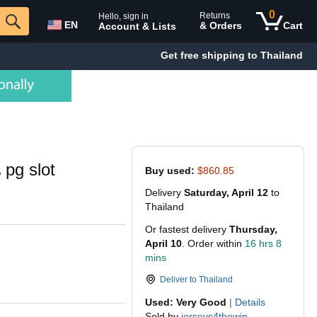
0
Returns
Hello, sign in
EN
& Orders
Cart
Account & Lists
Get free shipping to Thailand
pg slot
Buy used:
$860.85
Delivery
Saturday, April 12
to
Thailand
Or fastest delivery
Thursday,
April 10
. Order within
16 hrs 8
mins
Deliver to
Thailand
Used: Very Good
|
Details
Sold by
jerseys4thewin