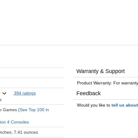
Warranty & Support
Product Warranty: For warranty
Feedback
394 ratings
s
Would you like to
tell us abou
eo Games (
See Top 100 in
tion 4 Consoles
 inches; 7.41 ounces