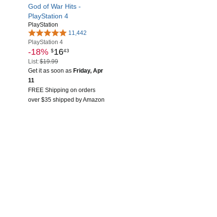
God of War Hits -
PlayStation 4
PlayStation
11,442
PlayStation 4
-18%
16
$
43
List:
$19.99
Get it as soon as
Friday, Apr
11
FREE Shipping on orders
over $35 shipped by Amazon