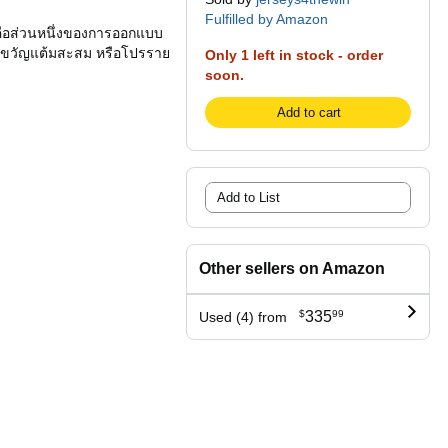
Fulfilled by Amazon
่คือส่วนหนึ่งของการออกแบบ
นของขวัญแต้มสะสม หรือโปรราย
Only 1 left in stock - order
soon.
Add to cart
Add to List
Other sellers on Amazon
$
335
99
Used (4) from