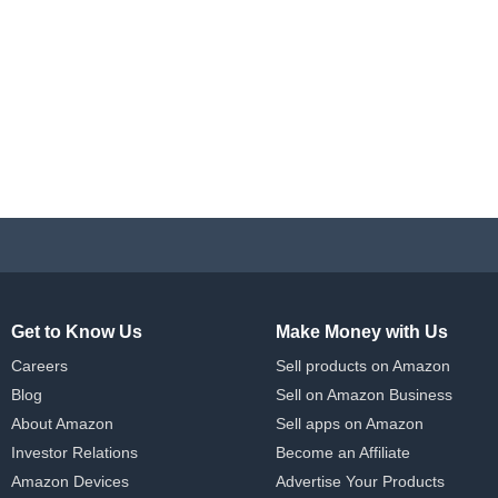
Get to Know Us
Make Money with Us
Careers
Sell products on Amazon
Blog
Sell on Amazon Business
About Amazon
Sell apps on Amazon
Investor Relations
Become an Affiliate
Amazon Devices
Advertise Your Products