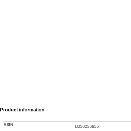
Product information
ASIN
B030236635