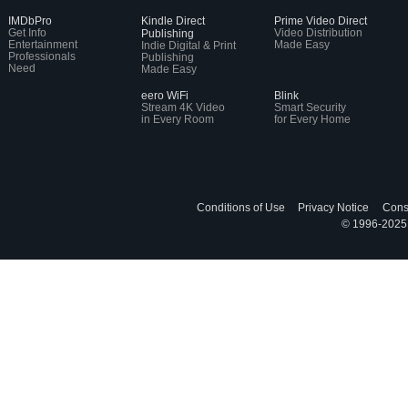
IMDbPro
Kindle Direct
Prime Video Direct
Get Info
Video Distribution
Publishing
Entertainment
Made Easy
Indie Digital & Print
Professionals
Publishing
Need
Made Easy
eero WiFi
Blink
Stream 4K Video
Smart Security
in Every Room
for Every Home
Conditions of Use
Privacy Notice
Cons
© 1996-2025, 