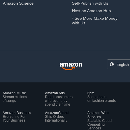
Amazon Science
Self-Publish with Us
Host an Amazon Hub
›
See More Make Money
with Us
English
Amazon Music
Amazon Ads
6pm
Stream millions
Reach customers
Score deals
of songs
wherever they
on fashion brands
spend their time
Amazon Business
AmazonGlobal
Amazon Web
Everything For
Ship Orders
Services
Your Business
Internationally
Scalable Cloud
Computing
Services