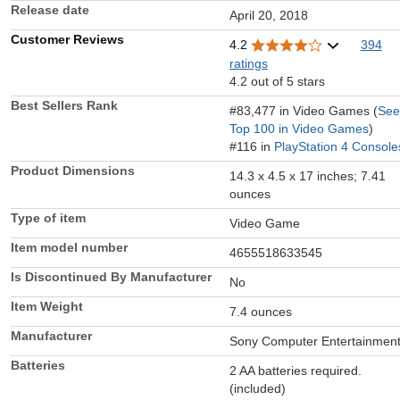
Release date
April 20, 2018
Customer Reviews
4.2
394
ratings
4.2 out of 5 stars
Best Sellers Rank
#83,477 in Video Games (
See
Top 100 in Video Games
)
#116 in
PlayStation 4 Console
Product Dimensions
14.3 x 4.5 x 17 inches; 7.41
ounces
Type of item
Video Game
Item model number
4655518633545
Is Discontinued By Manufacturer
No
Item Weight
7.4 ounces
Manufacturer
Sony Computer Entertainmen
Batteries
2 AA batteries required.
(included)