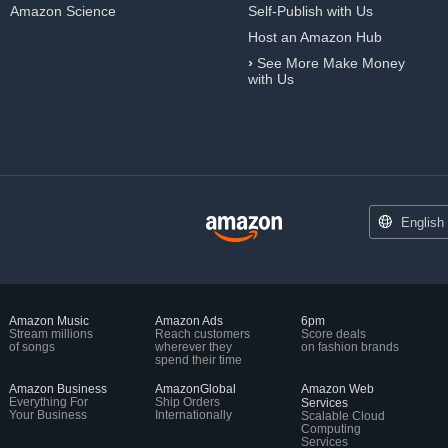
Amazon Science
Self-Publish with Us
Host an Amazon Hub
›
See More Make Money
with Us
English
Amazon Music
Amazon Ads
6pm
Stream millions
Reach customers
Score deals
of songs
wherever they
on fashion brands
spend their time
Amazon Business
AmazonGlobal
Amazon Web
Everything For
Ship Orders
Services
Your Business
Internationally
Scalable Cloud
Computing
Services