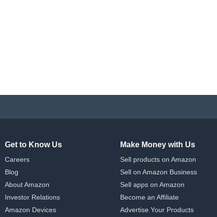
Get to Know Us
Make Money with Us
Careers
Sell products on Amazon
Blog
Sell on Amazon Business
About Amazon
Sell apps on Amazon
Investor Relations
Become an Affiliate
Amazon Devices
Advertise Your Products