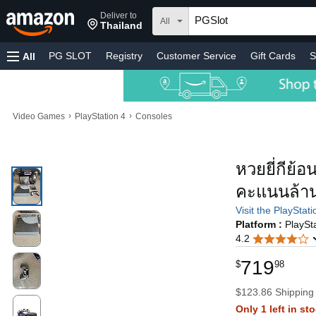
Deliver to
All
Thailand
PG SLOT
Registry
Customer Service
Gift Cards
S
All
›
›
Video Games
PlayStation 4
Consoles
หวยยี่กีย้
คะแนนล้า
Visit the PlayStat
Platform :
PlaySt
4.2
719
$
98
$123.86 Shipping
Only 1 left in st