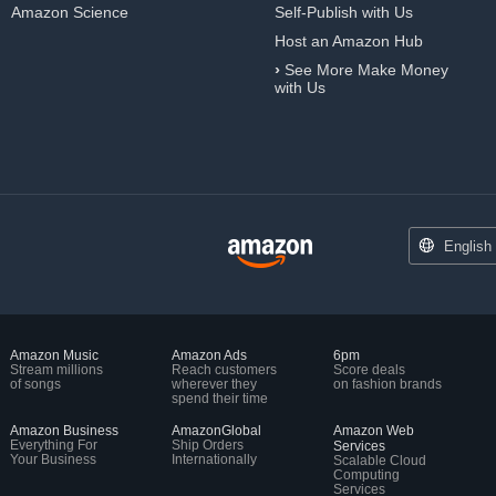
Amazon Science
Self-Publish with Us
Host an Amazon Hub
›
See More Make Money
with Us
English
Amazon Music
Amazon Ads
6pm
Stream millions
Reach customers
Score deals
of songs
wherever they
on fashion brands
spend their time
Amazon Business
AmazonGlobal
Amazon Web
Everything For
Ship Orders
Services
Your Business
Internationally
Scalable Cloud
Computing
Services