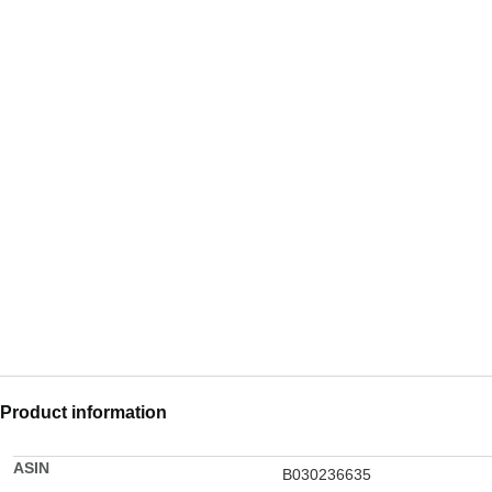
Product information
ASIN
B030236635