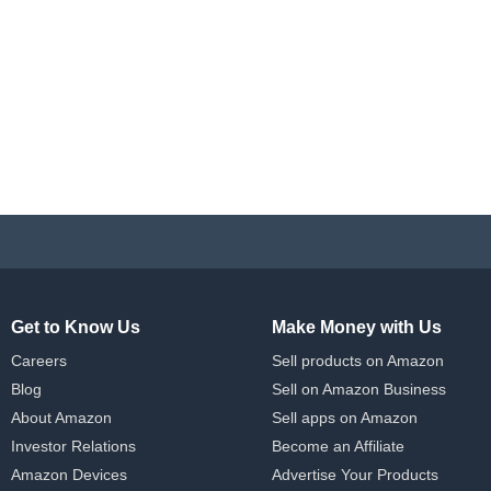
Get to Know Us
Make Money with Us
Careers
Sell products on Amazon
Blog
Sell on Amazon Business
About Amazon
Sell apps on Amazon
Investor Relations
Become an Affiliate
Amazon Devices
Advertise Your Products