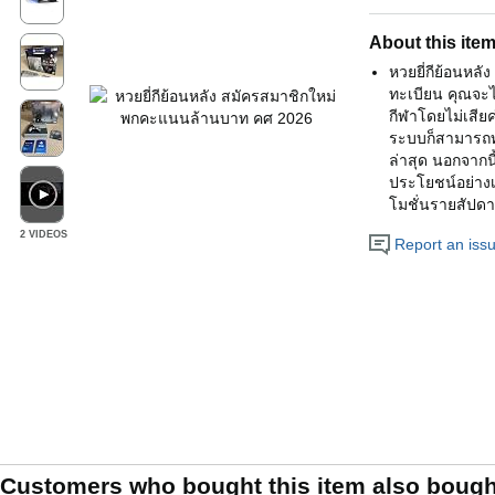
About this ite
หวยยี่กีย้อนหลั
ทะเบียน คุณจะไ
กีฬาโดยไม่เสียค
ระบบก็สามารถทด
ล่าสุด นอกจากน
ประโยชน์อย่างเ
โมชั่นรายสัปดาห
2 VIDEOS
Report an issue
Customers who bought this item also bough