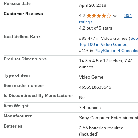
Release date
April 20, 2018
Customer Reviews
4.2
394
ratings
4.2 out of 5 stars
Best Sellers Rank
#83,477 in Video Games (
See
Top 100 in Video Games
)
#116 in
PlayStation 4 Console
Product Dimensions
14.3 x 4.5 x 17 inches; 7.41
ounces
Type of item
Video Game
Item model number
4655518633545
Is Discontinued By Manufacturer
No
Item Weight
7.4 ounces
Manufacturer
Sony Computer Entertainmen
Batteries
2 AA batteries required.
(included)