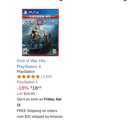
God of War Hits -
PlayStation 4
PlayStation
11,442
PlayStation 4
-18%
16
$
43
List:
$19.99
Get it as soon as
Friday, Apr
11
FREE Shipping on orders
over $35 shipped by Amazon