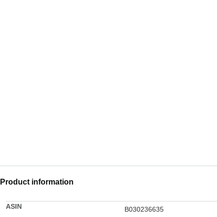
Product information
ASIN
B030236635