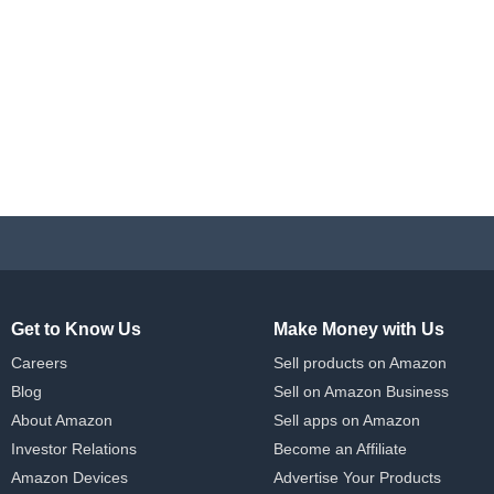
Get to Know Us
Make Money with Us
Careers
Sell products on Amazon
Blog
Sell on Amazon Business
About Amazon
Sell apps on Amazon
Investor Relations
Become an Affiliate
Amazon Devices
Advertise Your Products