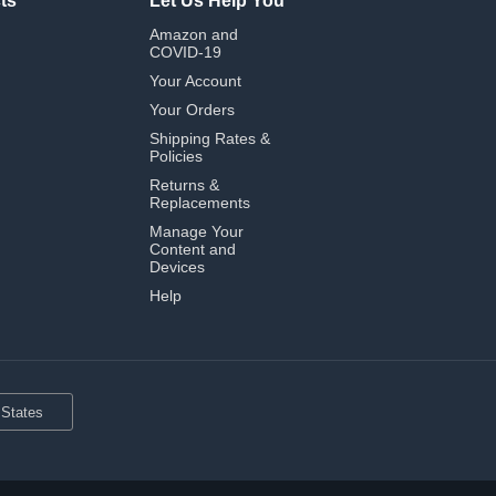
ts
Let Us Help You
Amazon and
COVID-19
Your Account
Your Orders
Shipping Rates &
Policies
Returns &
Replacements
Manage Your
Content and
Devices
Help
 States