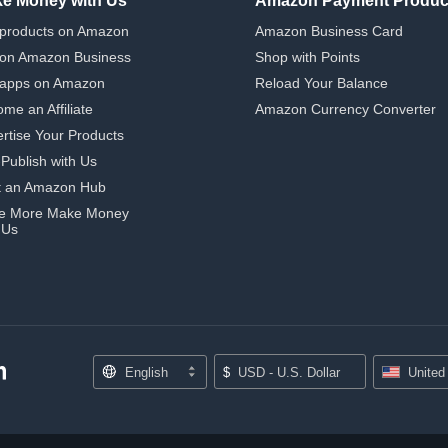
e Money with Us
Amazon Payment Produc
 products on Amazon
Amazon Business Card
 on Amazon Business
Shop with Points
 apps on Amazon
Reload Your Balance
me an Affiliate
Amazon Currency Converter
rtise Your Products
-Publish with Us
t an Amazon Hub
e More Make Money
 Us
English
$
USD - U.S. Dollar
United