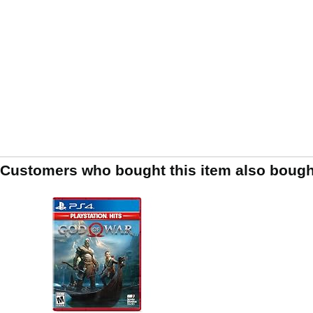
Customers who bought this item also bough