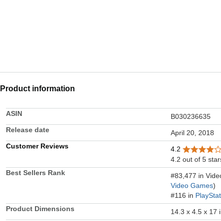
Product information
ASIN
B030236635
Release date
April 20, 2018
Customer Reviews
4.2
4.2 out of 5 star
Best Sellers Rank
#83,477 in Vid
Video Games
)
#116 in
PlaySta
Product Dimensions
14.3 x 4.5 x 17