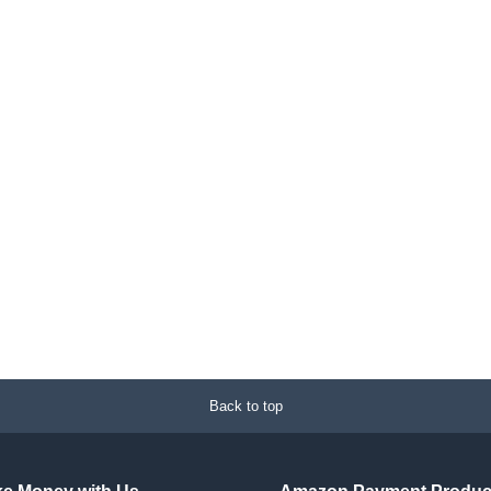
Back to top