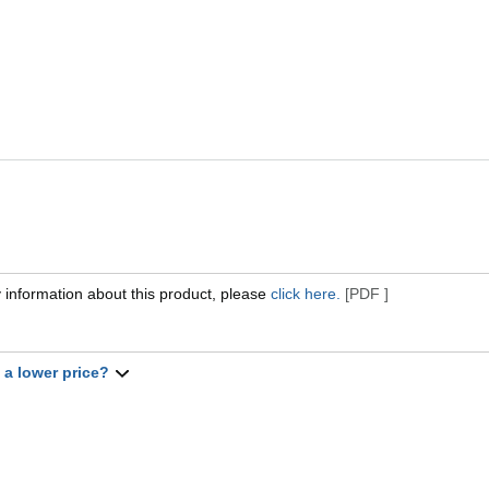
 information about this product, please
click here.
[PDF ]
t a lower price?