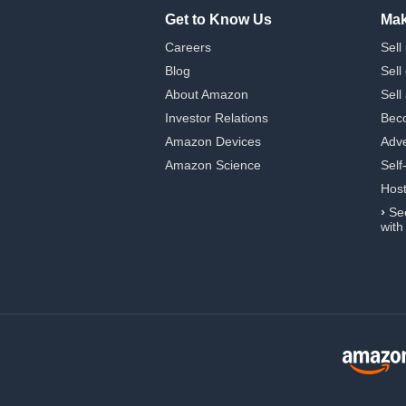
Get to Know Us
Mak
Careers
Sell
Blog
Sell
About Amazon
Sell
Investor Relations
Beco
Amazon Devices
Adve
Amazon Science
Self
Hos
›
Se
with