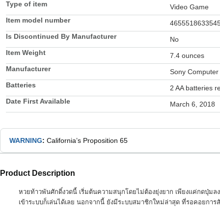
Type of item
Video Game
Item model number
465551863354
Is Discontinued By Manufacturer
No
Item Weight
7.4 ounces
Manufacturer
Sony Computer 
Batteries
2 AA batteries r
Date First Available
March 6, 2018
WARNING
:
California’s Proposition 65
Product Description
หวยท้าวพันศักดิ์งวดนี้ เริ่มต้นความสนุกโดยไม่ต้องยุ่งยาก เพียงแค่กดปุ
เข้าระบบก็เล่นได้เลย นอกจากนี้ ยังมีระบบสมาชิกใหม่ล่าสุด ที่รอคอยก