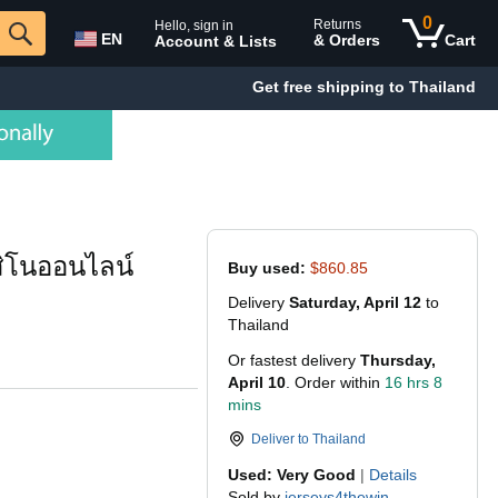
0
Returns
Hello, sign in
EN
& Orders
Cart
Account & Lists
Get free shipping to Thailand
าสิโนออนไลน์
Buy used:
$860.85
Delivery
Saturday, April 12
to
Thailand
Or fastest delivery
Thursday,
April 10
. Order within
16 hrs 8
mins
Deliver to
Thailand
Used: Very Good
|
Details
Sold by
jerseys4thewin