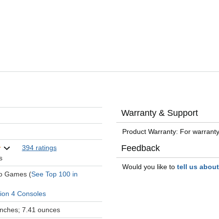
Warranty & Support
Product Warranty: For warranty
Feedback
394 ratings
s
Would you like to
tell us abou
eo Games (
See Top 100 in
tion 4 Consoles
 inches; 7.41 ounces