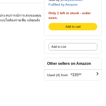
Fulfilled by Amazon
Only 1 left in stock - order
ต็มประสบการณ์การเล่นของคุณ
soon.
บบไม่ต้องจ่ายเพิ่ม แม้คุณยัง
Add to cart
Add to List
Other sellers on Amazon
$
335
99
Used (4) from