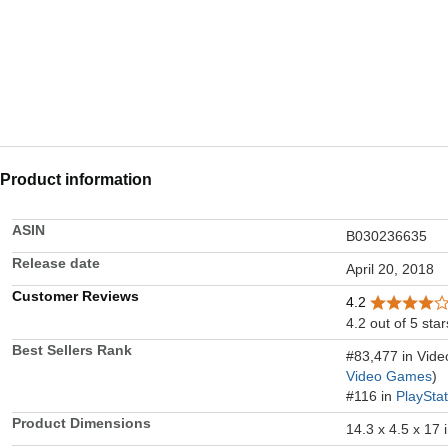
Product information
ASIN
B030236635
Release date
April 20, 2018
Customer Reviews
4.2
4.2 out of 5 star
Best Sellers Rank
#83,477 in Vid
Video Games
)
#116 in
PlaySta
Product Dimensions
14.3 x 4.5 x 17