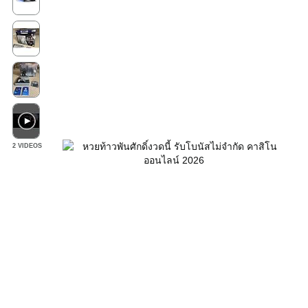
2 VIDEOS