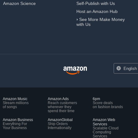
Amazon Science
Self-Publish with Us
Host an Amazon Hub
›
See More Make Money
with Us
English
Amazon Music
Amazon Ads
6pm
Stream millions
Reach customers
Score deals
of songs
wherever they
on fashion brands
spend their time
Amazon Business
AmazonGlobal
Amazon Web
Everything For
Ship Orders
Services
Your Business
Internationally
Scalable Cloud
Computing
Services