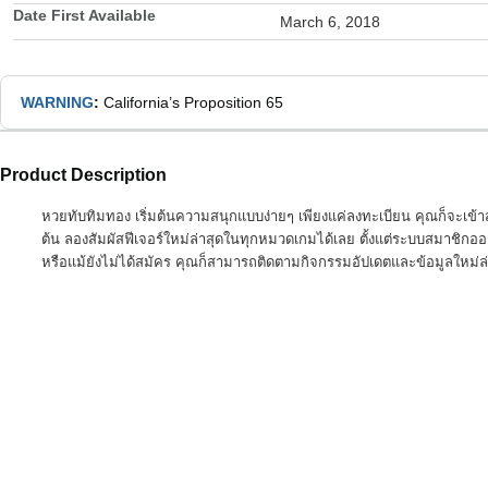
Date First Available
March 6, 2018
WARNING
:
California’s Proposition 65
Product Description
หวยทับทิมทอง เริ่มต้นความสนุกแบบง่ายๆ เพียงแค่ลงทะเบียน คุณก็จะเข้าสู่
ต้น ลองสัมผัสฟีเจอร์ใหม่ล่าสุดในทุกหมวดเกมได้เลย ตั้งแต่ระบบสมาชิกอ
หรือแม้ยังไม่ได้สมัคร คุณก็สามารถติดตามกิจกรรมอัปเดตและข้อมูลใหม่ล่า