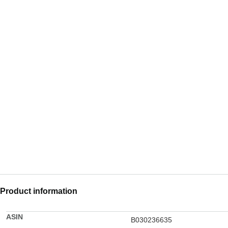
Product information
ASIN
B030236635