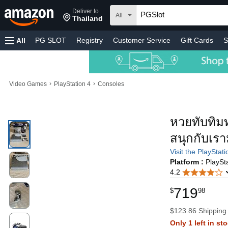
Deliver to
All
Thailand
PG SLOT
Registry
Customer Service
Gift Cards
S
All
›
›
Video Games
PlayStation 4
Consoles
หวยทับทิม
สนุกกับเร
Visit the PlayStat
Platform :
PlaySt
4.2
719
$
98
$123.86 Shipping
Only 1 left in st