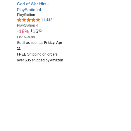
God of War Hits -
PlayStation 4
PlayStation
11,442
PlayStation 4
-18%
16
$
43
List:
$19.99
Get it as soon as
Friday, Apr
11
FREE Shipping on orders
over $35 shipped by Amazon