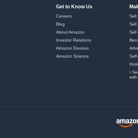
Get to Know Us
Mak
Careers
Sell
Blog
Sell
About Amazon
Sell
Investor Relations
Beco
Amazon Devices
Adve
Amazon Science
Self
Hos
›
Se
with