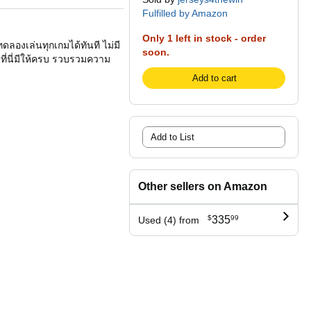
Fulfilled by Amazon
Only 1 left in stock - order
ลองเล่นทุกเกมได้ทันที ไม่มี
soon.
ที่นี่มีให้ครบ รวบรวมความ
Add to cart
Add to List
Other sellers on Amazon
$
335
99
Used (4) from