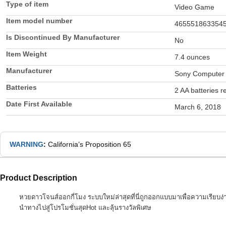
Type of item
Video Game
Item model number
465551863354
Is Discontinued By Manufacturer
No
Item Weight
7.4 ounces
Manufacturer
Sony Computer 
Batteries
2 AA batteries r
Date First Available
March 6, 2018
WARNING
:
California’s Proposition 65
Product Description
หวยดาวโจนส์ออกกี่โมง ระบบใหม่ล่าสุดที่นี่ถูกออกแบบมาเพื่อความเรียบง่
นำทางไปสู่โปรโมชั่นสุดHot และลุ้นรางวัลพิเศษ