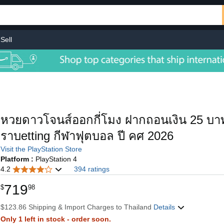
Sell
หวยดาวโจนส์ออกกี่โมง ฝากถอนเงิน 25 บาท 
ราบetting กีฬาฟุตบอล ปี คศ 2026
Visit the PlayStation Store
Platform :
PlayStation 4
4.2
394 ratings
719
$
98
$123.86 Shipping & Import Charges to Thailand
Details
Only 1 left in stock - order soon.