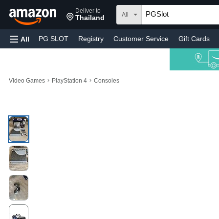
Deliver to
All
Thailand
PG SLOT
Registry
Customer Service
Gift Cards
All
›
›
Video Games
PlayStation 4
Consoles