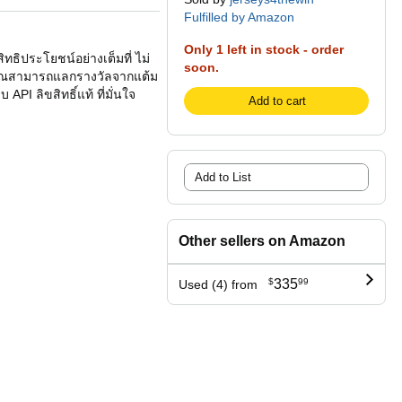
Fulfilled by Amazon
Only 1 left in stock - order
ธิประโยชน์อย่างเต็มที่ ไม่
soon.
 คุณสามารถแลกรางวัลจากแต้ม
PI ลิขสิทธิ์แท้ ที่มั่นใจ
Add to cart
Add to List
Other sellers on Amazon
$
335
99
Used (4) from