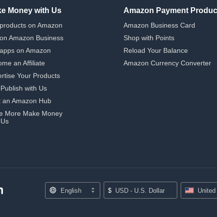
e Money with Us
Amazon Payment Produc
 products on Amazon
Amazon Business Card
 on Amazon Business
Shop with Points
 apps on Amazon
Reload Your Balance
me an Affiliate
Amazon Currency Converter
rtise Your Products
-Publish with Us
t an Amazon Hub
e More Make Money
 Us
English
$
USD - U.S. Dollar
United