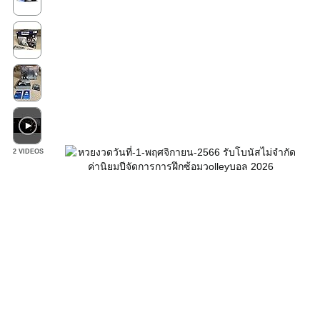
2 VIDEOS