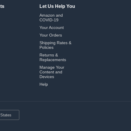
ts
Let Us Help You
Amazon and
COVID-19
Your Account
Your Orders
Shipping Rates &
Policies
Returns &
Replacements
Manage Your
Content and
Devices
Help
 States