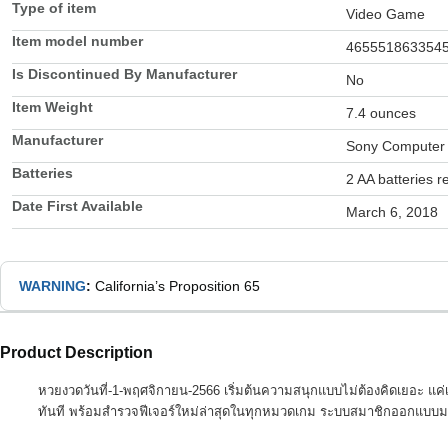
Type of item
Video Game
Item model number
465551863354
Is Discontinued By Manufacturer
No
Item Weight
7.4 ounces
Manufacturer
Sony Computer 
Batteries
2 AA batteries r
Date First Available
March 6, 2018
WARNING
:
California’s Proposition 65
Product Description
หวยงวดวันที่-1-พฤศจิกายน-2566 เริ่มต้นความสนุกแบบไม่ต้องคิดเยอะ แค่เ
ทันที พร้อมสำรวจฟีเจอร์ใหม่ล่าสุดในทุกหมวดเกม ระบบสมาชิกออกแบบมาเพื