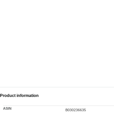
Product information
ASIN
B030236635