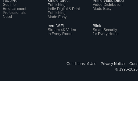
IMDbPro
Kindle Direct
Prime Video Direct
Get Info
Video Distribution
Publishing
Entertainment
Made Easy
Indie Digital & Print
Professionals
Publishing
Need
Made Easy
eero WiFi
Blink
Stream 4K Video
Smart Security
in Every Room
for Every Home
Conditions of Use
Privacy Notice
Cons
© 1996-2025, 