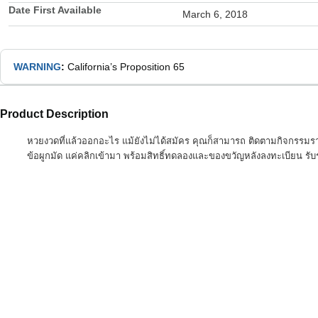
Date First Available
March 6, 2018
WARNING
:
California’s Proposition 65
Product Description
หวยงวดที่แล้วออกอะไร แม้ยังไม่ได้สมัคร คุณก็สามารถ ติดตามกิจกรรมรายว
ข้อผูกมัด แค่คลิกเข้ามา พร้อมสิทธิ์ทดลองและของขวัญหลังลงทะเบียน รับร