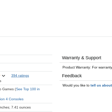
Warranty & Support
Product Warranty: For warranty
Feedback
394 ratings
s
Would you like to
tell us abou
eo Games (
See Top 100 in
tion 4 Consoles
 inches; 7.41 ounces