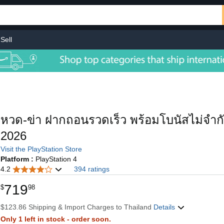
Sell
หวด-ข่า ฝากถอนรวดเร็ว พร้อมโบนัสไม่จำกั
2026
Visit the PlayStation Store
Platform :
PlayStation 4
4.2
394 ratings
719
$
98
$123.86 Shipping & Import Charges to Thailand
Details
Only 1 left in stock - order soon.