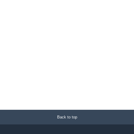
Back to top