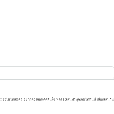
 แม้ยังไม่ได้สมัคร อยากลองก่อนตัดสินใจ ทดลองเล่นฟรีทุกเกมได้ทันที เลือกเล่นกัน