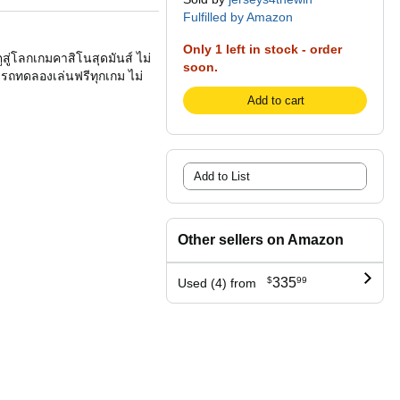
Fulfilled by Amazon
Only 1 left in stock - order
สู่โลกเกมคาสิโนสุดมันส์ ไม่
soon.
ารถทดลองเล่นฟรีทุกเกม ไม่
Add to cart
Add to List
Other sellers on Amazon
$
335
99
Used (4) from