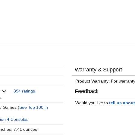
Warranty & Support
Product Warranty: For warranty
Feedback
394 ratings
s
Would you like to
tell us abou
eo Games (
See Top 100 in
tion 4 Consoles
 inches; 7.41 ounces