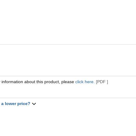
 information about this product, please
click here.
[PDF ]
t a lower price?