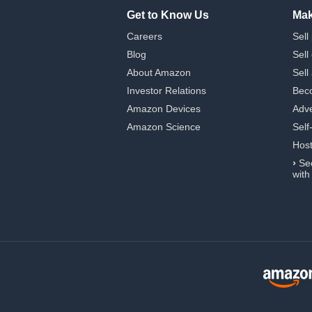
Get to Know Us
Mak
Careers
Sell
Blog
Sell
About Amazon
Sell
Investor Relations
Beco
Amazon Devices
Adve
Amazon Science
Self
Hos
›
Se
with