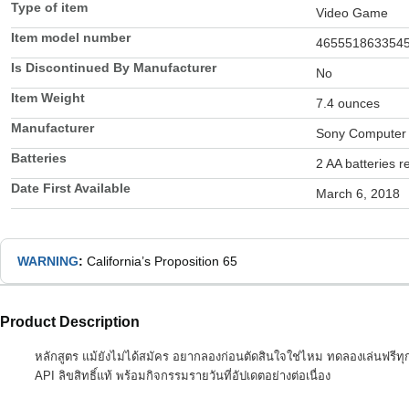
Type of item
Video Game
Item model number
465551863354
Is Discontinued By Manufacturer
No
Item Weight
7.4 ounces
Manufacturer
Sony Computer 
Batteries
2 AA batteries r
Date First Available
March 6, 2018
WARNING
:
California’s Proposition 65
Product Description
หลักสูตร แม้ยังไม่ได้สมัคร อยากลองก่อนตัดสินใจใช่ไหม ทดลองเล่นฟรีทุกเก
API ลิขสิทธิ์แท้ พร้อมกิจกรรมรายวันที่อัปเดตอย่างต่อเนื่อง