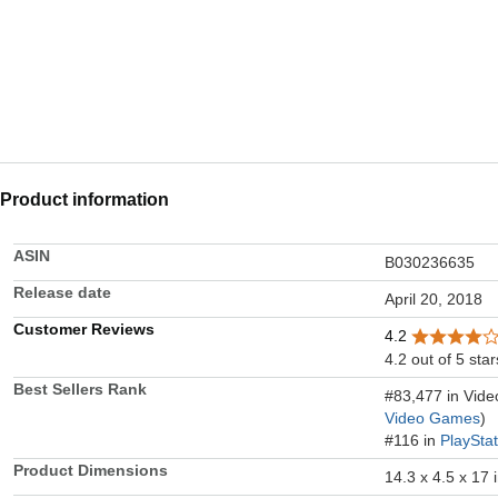
Product information
ASIN
B030236635
Release date
April 20, 2018
Customer Reviews
4.2
4.2 out of 5 star
Best Sellers Rank
#83,477 in Vid
Video Games
)
#116 in
PlaySta
Product Dimensions
14.3 x 4.5 x 17