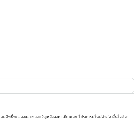
ฬา พร้อมสิทธิ์ทดลองและของขวัญหลังลงทะเบียนเลย โปรแกรมใหม่ล่าสุด มั่นใจด้วย