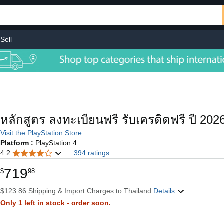
Sell
หลักสูตร ลงทะเบียนฟรี รับเครดิตฟรี ปี 202
Visit the PlayStation Store
Platform :
PlayStation 4
4.2
394 ratings
719
$
98
$123.86 Shipping & Import Charges to Thailand
Details
Only 1 left in stock - order soon.