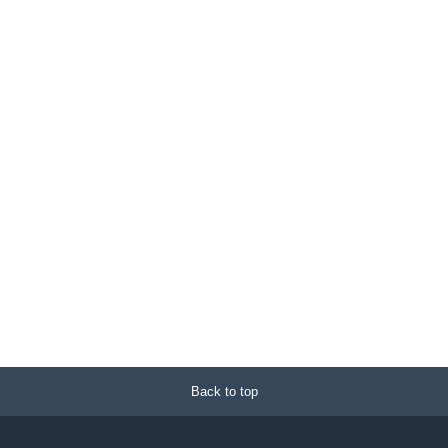
Back to top