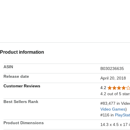
Product information
ASIN
B030236635
Release date
April 20, 2018
Customer Reviews
4.2
4.2 out of 5 star
Best Sellers Rank
#83,477 in Vid
Video Games
)
#116 in
PlaySta
Product Dimensions
14.3 x 4.5 x 17