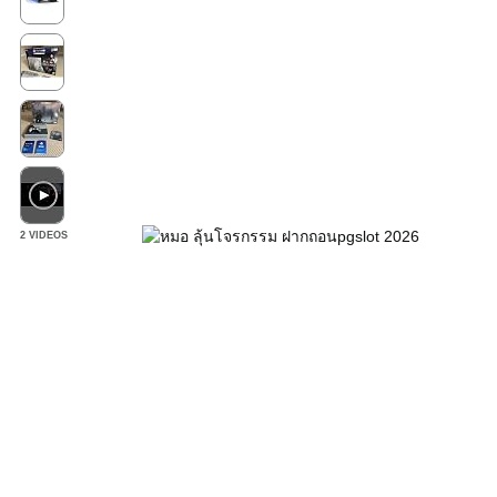
2 VIDEOS