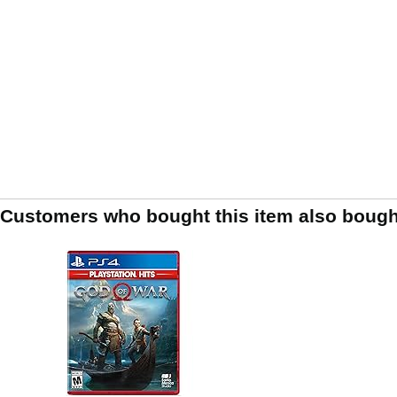
Customers who bought this item also bough