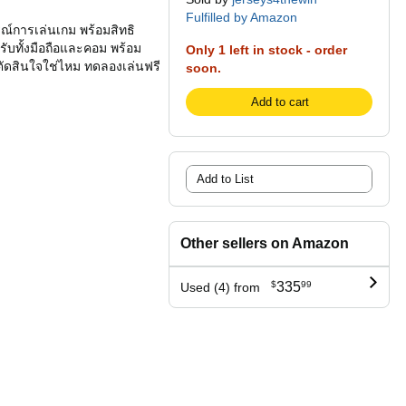
Fulfilled by Amazon
์การเล่นเกม พร้อมสิทธิ
รับทั้งมือถือและคอม พร้อม
Only 1 left in stock - order
นตัดสินใจใช่ไหม ทดลองเล่นฟรี
soon.
Add to cart
Add to List
Other sellers on Amazon
$
335
99
Used (4) from