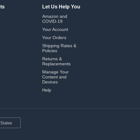
ts
Let Us Help You
Amazon and
COVID-19
Your Account
Your Orders
Shipping Rates &
Policies
Returns &
Replacements
Manage Your
Content and
Devices
Help
 States