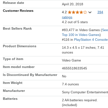
Release date
April 20, 2018
Customer Reviews
4.2
394
ratings
4.2 out of 5 stars
Best Sellers Rank
#83,477 in Video Games (
See
Top 100 in Video Games
)
#116 in
PlayStation 4 Console
Product Dimensions
14.3 x 4.5 x 17 inches; 7.41
ounces
Type of item
Video Game
Item model number
4655518633545
Is Discontinued By Manufacturer
No
Item Weight
7.4 ounces
Manufacturer
Sony Computer Entertainmen
Batteries
2 AA batteries required.
(included)