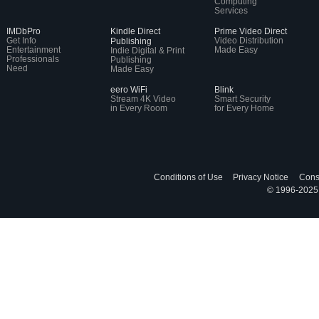
Computing
Services
IMDbPro
Kindle Direct
Prime Video Direct
Get Info
Video Distribution
Publishing
Entertainment
Made Easy
Indie Digital & Print
Professionals
Publishing
Need
Made Easy
eero WiFi
Blink
Stream 4K Video
Smart Security
in Every Room
for Every Home
Conditions of Use
Privacy Notice
Cons
© 1996-2025, 