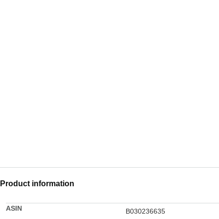
Product information
ASIN
B030236635