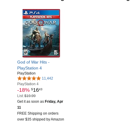
God of War Hits -
PlayStation 4
PlayStation
11,442
PlayStation 4
-18%
16
$
43
List:
$19.99
Get it as soon as
Friday, Apr
11
FREE Shipping on orders
over $35 shipped by Amazon