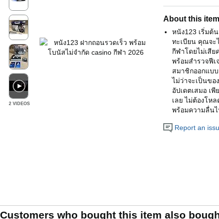
About this ite
หนัง123 เริ่มต
ทะเบียน คุณจะไ
กีฬาโดยไม่เสีย
พร้อมสำรวจฟีเจ
สมาชิกออกแบบมาเ
ไม่ว่าจะเป็นขอ
อัปเดตเสมอ เพีย
เลย ไม่ต้องโห
2 VIDEOS
พร้อมความลื่น
Report an issue
Customers who bought this item also bough