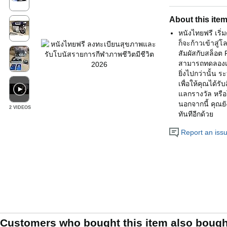
About this ite
หนังไทยฟรี เริ
ก็จะก้าวเข้าสู่
สัมผัสกับสล็อต
สามารถทดลองเล
ยิ่งไปกว่านั้น
เพื่อให้คุณได้ร
แลกรางวัล หรือ
นอกจากนี้ คุณยั
2 VIDEOS
ทันทีอีกด้วย
Report an issue
Customers who bought this item also bough