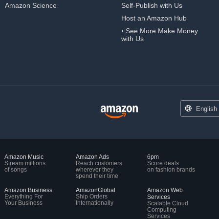
Amazon Science
Self-Publish with Us
Host an Amazon Hub
›
See More Make Money
with Us
English
Amazon Music
Amazon Ads
6pm
Stream millions
Reach customers
Score deals
of songs
wherever they
on fashion brands
spend their time
Amazon Business
AmazonGlobal
Amazon Web
Everything For
Ship Orders
Services
Your Business
Internationally
Scalable Cloud
Computing
Services