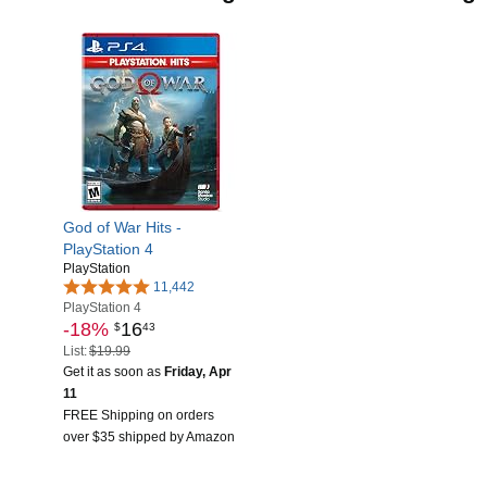
God of War Hits -
PlayStation 4
PlayStation
11,442
PlayStation 4
-18%
16
$
43
List:
$19.99
Get it as soon as
Friday, Apr
11
FREE Shipping on orders
over $35 shipped by Amazon