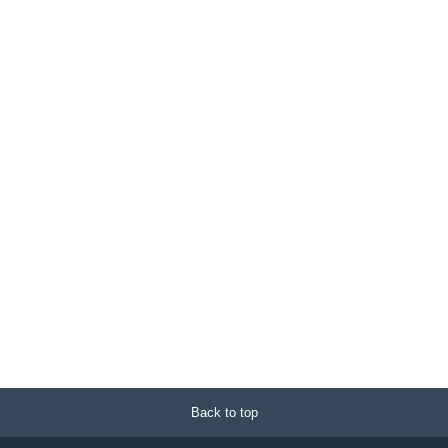
Back to top