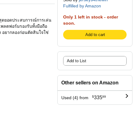
Fulfilled by Amazon
Only 1 left in stock - order
ึงสุดยอดประสบการณ์การเล่น
soon.
แพลตฟอร์มรองรับทั้งมือถือ
อง อยากลองก่อนตัดสินใจใช่
Add to cart
Add to List
Other sellers on Amazon
$
335
99
Used (4) from