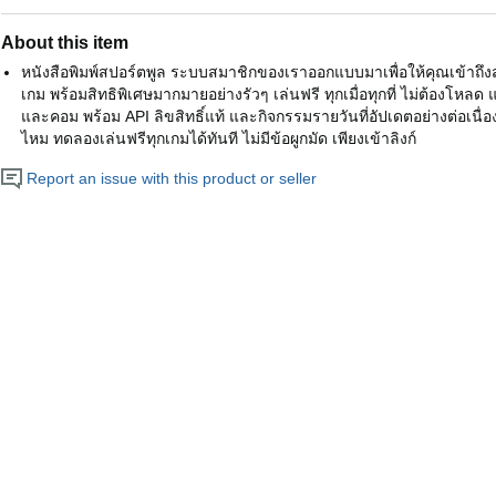
About this item
หนังสือพิมพ์สปอร์ตพูล ระบบสมาชิกของเราออกแบบมาเพื่อให้คุณเข้าถ
เกม พร้อมสิทธิพิเศษมากมายอย่างรัวๆ เล่นฟรี ทุกเมื่อทุกที่ ไม่ต้องโหลด 
และคอม พร้อม API ลิขสิทธิ์แท้ และกิจกรรมรายวันที่อัปเดตอย่างต่อเนื่
ไหม ทดลองเล่นฟรีทุกเกมได้ทันที ไม่มีข้อผูกมัด เพียงเข้าลิงก์
Report an issue with this product or seller