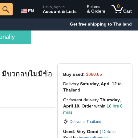
0
Returns
Hello, sign in
EN
& Orders
Cart
Account & Lists
Get free shipping to Thailand
 มีบวกลบไม่มีข้อ
Buy used:
$860.85
Delivery
Saturday, April 12
to
Thailand
Or fastest delivery
Thursday,
April 10
. Order within
16 hrs 8
mins
Deliver to
Thailand
Used: Very Good
|
Details
Sold by
jerseys4thewin