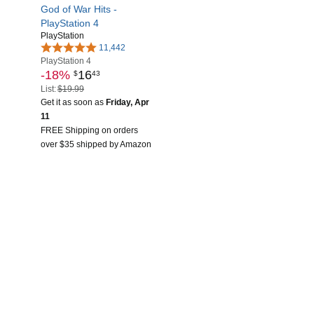
God of War Hits -
PlayStation 4
PlayStation
11,442
PlayStation 4
-18%
16
$
43
List:
$19.99
Get it as soon as
Friday, Apr
11
FREE Shipping on orders
over $35 shipped by Amazon