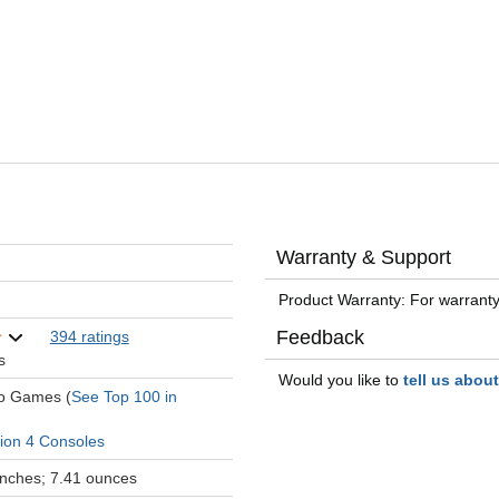
Warranty & Support
Product Warranty: For warranty
Feedback
394 ratings
s
Would you like to
tell us abou
eo Games (
See Top 100 in
tion 4 Consoles
 inches; 7.41 ounces