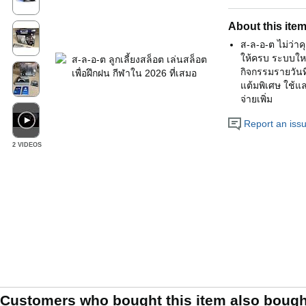
About this ite
ส-ล-อ-ต ไม่ว่า
ให้ครบ ระบบใหม่
กิจกรรมรายวันที่
แต้มพิเศษ ใช้แล
จ่ายเพิ่ม
Report an issue
2 VIDEOS
Customers who bought this item also bough