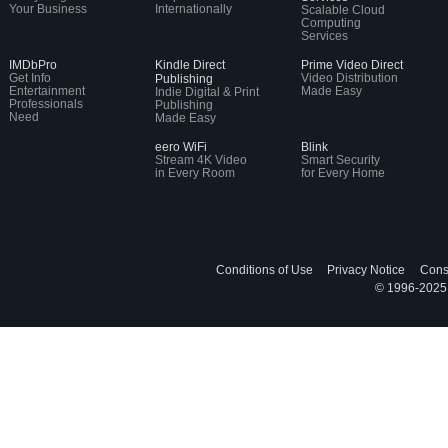
Your Business
Internationally
Scalable Cloud
Computing
Services
IMDbPro
Kindle Direct
Prime Video Direct
Get Info
Video Distribution
Publishing
Entertainment
Made Easy
Indie Digital & Print
Professionals
Publishing
Need
Made Easy
eero WiFi
Blink
Stream 4K Video
Smart Security
in Every Room
for Every Home
Conditions of Use
Privacy Notice
Cons
© 1996-2025, 