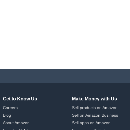
Get to Know Us
Make Money with Us
Careers
Sell products on Amazon
Blog
Sell on Amazon Business
About Amazon
Sell apps on Amazon