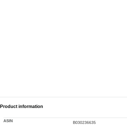
Product information
ASIN
B030236635