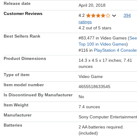
Release date
April 20, 2018
Customer Reviews
4.2
394
ratings
4.2 out of 5 stars
Best Sellers Rank
#83,477 in Video Games (
See
Top 100 in Video Games
)
#116 in
PlayStation 4 Console
Product Dimensions
14.3 x 4.5 x 17 inches; 7.41
ounces
Type of item
Video Game
Item model number
4655518633545
Is Discontinued By Manufacturer
No
Item Weight
7.4 ounces
Manufacturer
Sony Computer Entertainmen
Batteries
2 AA batteries required.
(included)