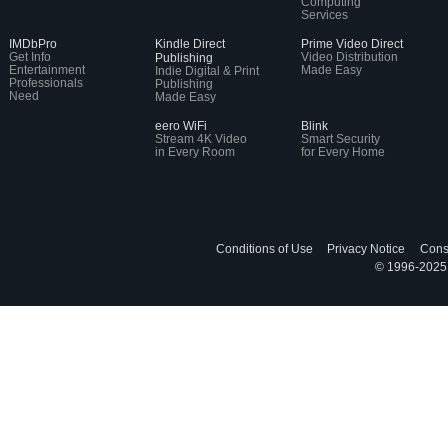
Computing
Services
IMDbPro
Kindle Direct
Prime Video Direct
Get Info
Video Distribution
Publishing
Entertainment
Made Easy
Indie Digital & Print
Professionals
Publishing
Need
Made Easy
eero WiFi
Blink
Stream 4K Video
Smart Security
in Every Room
for Every Home
Conditions of Use
Privacy Notice
Cons
© 1996-2025, 