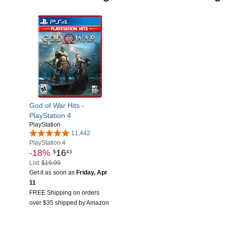
God of War Hits -
PlayStation 4
PlayStation
11,442
PlayStation 4
-18%
16
$
43
List:
$19.99
Get it as soon as
Friday, Apr
11
FREE Shipping on orders
over $35 shipped by Amazon