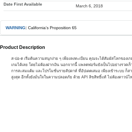
Date First Available
March 6, 2018
WARNING
:
California’s Proposition 65
Product Description
ส-ปอ-ต เริ่มต้นความสนุกง่าย ๆ เพียงลงทะเบียน คุณจะได้สัมผัสโลกของเ
เกมได้เลย โดยไม่ต้องฝากเงิน นอกจากนี้ แพลตฟอร์มยังเป็นไปอย่างรวดเร
การสะสมแต้ม และโปรโมชั่นรายสัปดาห์ ที่อัปเดตเสมอ เพียงเข้าระบบ ก็สา
สูงสุด อีกทั้งยังมั่นใจในความปลอดภัย ด้วย API ลิขสิทธิ์แท้ ไม่ต้องดาวน์โ