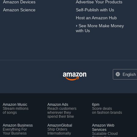
Amazon Devices
Advertise Your Products
Amazon Science
Self-Publish with Us
Host an Amazon Hub
›
See More Make Money
with Us
English
Amazon Music
Amazon Ads
6pm
Stream millions
Reach customers
Score deals
of songs
wherever they
on fashion brands
spend their time
Amazon Business
AmazonGlobal
Amazon Web
Everything For
Ship Orders
Services
Your Business
Internationally
Scalable Cloud