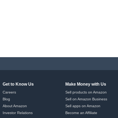
Get to Know Us
Make Money with Us
Careers
Sell products on Amazon
Blog
Sell on Amazon Business
About Amazon
Sell apps on Amazon
Investor Relations
Become an Affiliate