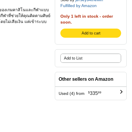
Fulfilled by Amazon
่โลกของเกมคาสิโนและกีฬาแบบ
มกีฬาที่ช่วยให้คุณติดตามศิษย์
Only 1 left in stock - order
ไม่เสียเงิน แค่เข้าระบบ
soon.
Add to cart
Add to List
Other sellers on Amazon
$
335
99
Used (4) from