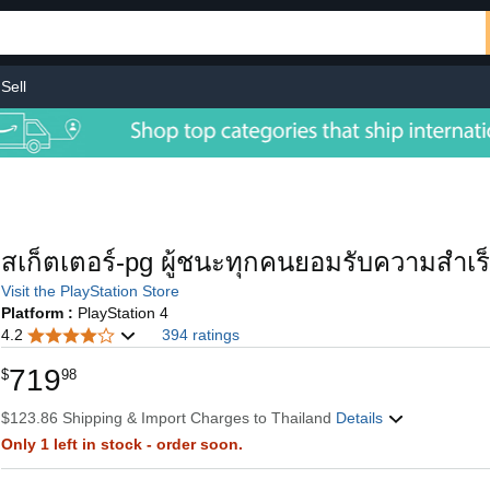
Sell
สเก็ตเตอร์-pg ผู้ชนะทุกคนยอมรับความสำเร
Visit the PlayStation Store
Platform :
PlayStation 4
4.2
394 ratings
719
$
98
$123.86 Shipping & Import Charges to Thailand
Details
Only 1 left in stock - order soon.