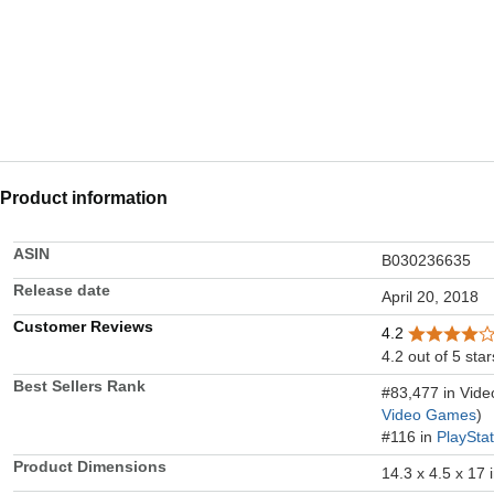
Product information
ASIN
B030236635
Release date
April 20, 2018
Customer Reviews
4.2
4.2 out of 5 star
Best Sellers Rank
#83,477 in Vid
Video Games
)
#116 in
PlaySta
Product Dimensions
14.3 x 4.5 x 17