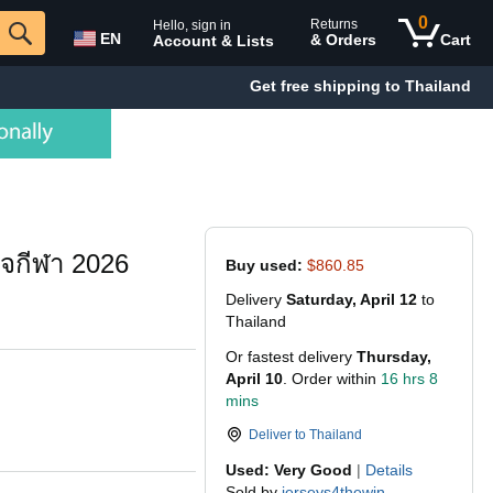
0
Returns
Hello, sign in
EN
& Orders
Cart
Account & Lists
Get free shipping to Thailand
็จกีฬา 2026
Buy used:
$860.85
Delivery
Saturday, April 12
to
Thailand
Or fastest delivery
Thursday,
April 10
. Order within
16 hrs 8
mins
Deliver to
Thailand
Used: Very Good
|
Details
Sold by
jerseys4thewin