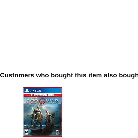
Customers who bought this item also bough