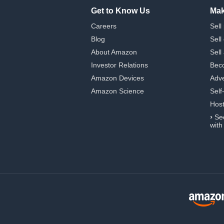
Get to Know Us
Mak
Careers
Sell
Blog
Sell
About Amazon
Sell
Investor Relations
Beco
Amazon Devices
Adve
Amazon Science
Self
Hos
›
Se
with