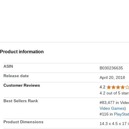
Product information
ASIN
B030236635
Release date
April 20, 2018
Customer Reviews
4.2
4.2 out of 5 star
Best Sellers Rank
#83,477 in Vid
Video Games
)
#116 in
PlaySta
Product Dimensions
14.3 x 4.5 x 17