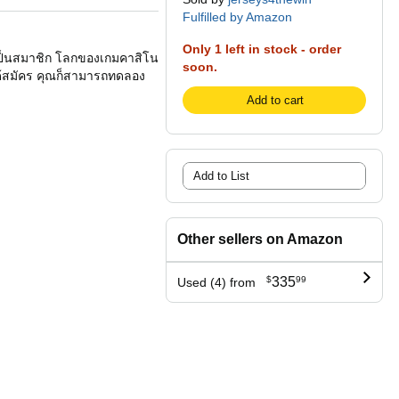
Fulfilled by Amazon
Only 1 left in stock - order
ครเป็นสมาชิก โลกของเกมคาสิโน
soon.
่ได้สมัคร คุณก็สามารถทดลอง
Add to cart
Add to List
Other sellers on Amazon
$
335
99
Used (4) from