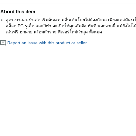
About this item
สูตร-บา-คา-ร่า-สด เริ่มต้นความตื่นเต้นโดยไม่ต้องกังวล เพียงแค่สมั
สล็อต PG รูเล็ต และกีฬา จะเปิดให้คุณสัมผัส ทันที นอกจากนี้ แม้ยังไม
เล่นฟรี ทุกค่าย พร้อมสำรวจ ฟีเจอร์ใหม่ล่าสุด ทั้งหมด
Report an issue with this product or seller