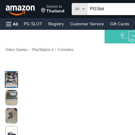
Deliver to
All
Thailand
PG SLOT
Registry
Customer Service
Gift Cards
All
›
›
Video Games
PlayStation 4
Consoles