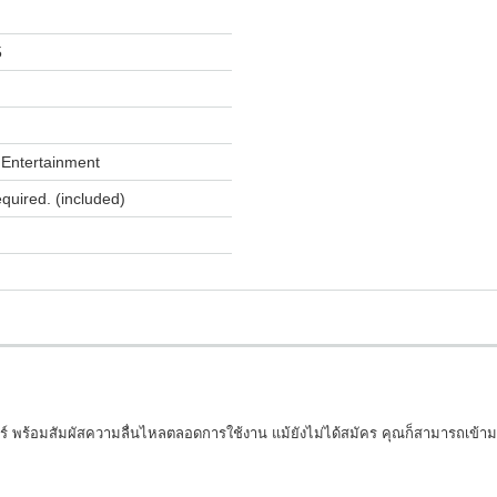
5
Entertainment
equired. (included)
ตอร์ พร้อมสัมผัสความลื่นไหลตลอดการใช้งาน แม้ยังไม่ได้สมัคร คุณก็สามารถเข