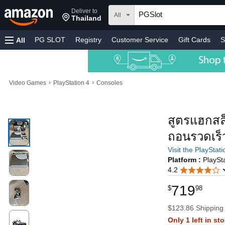
Deliver to
All
Thailand
PG SLOT
Registry
Customer Service
Gift Cards
S
All
›
›
Video Games
PlayStation 4
Consoles
สูตรแฮกสล
ถอนรวดเร็
Visit the PlayStat
Platform :
PlaySt
4.2
719
$
98
$123.86 Shipping
Only 1 left in st