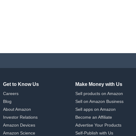
Get to Know Us
Make Money with Us
Careers
Sell products on Amazon
Blog
Sell on Amazon Business
About Amazon
Sell apps on Amazon
Investor Relations
Become an Affiliate
Amazon Devices
Advertise Your Products
Amazon Science
Self-Publish with Us