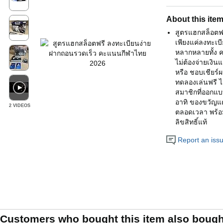
About this ite
สูตรแฮกสล็อตฟร
เพียงแค่ลงทะเบ
หลากหลายทั้ง ค
ไม่ต้องจ่ายเงิน
หรือ ชอบเชียร์ผ
ทดลองเล่นฟรี ไม
สมาชิกที่ออกแบ
อาทิ ของขวัญแต
2 VIDEOS
ตลอดเวลา พร้อม
ลิขสิทธิ์แท้
Report an issue
Customers who bought this item also bough