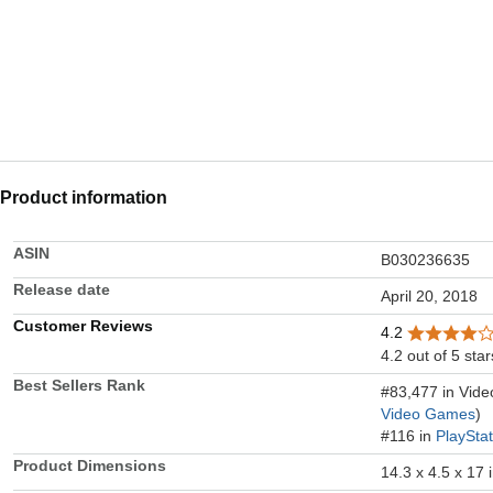
Product information
ASIN
B030236635
Release date
April 20, 2018
Customer Reviews
4.2
4.2 out of 5 star
Best Sellers Rank
#83,477 in Vid
Video Games
)
#116 in
PlaySta
Product Dimensions
14.3 x 4.5 x 17