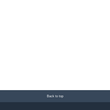
Back to top