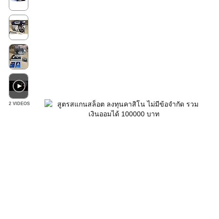
2 VIDEOS