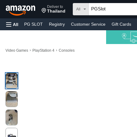
Deliver to
All
Thailand
PG SLOT
Registry
Customer Service
Gift Cards
All
›
›
Video Games
PlayStation 4
Consoles