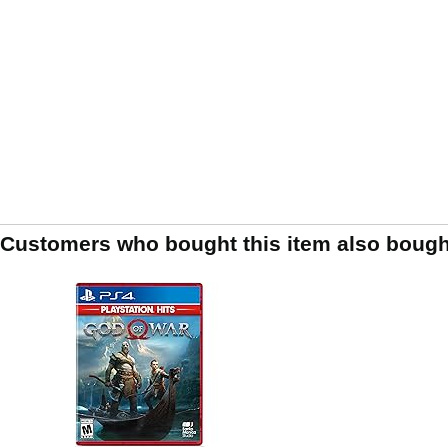
Customers who bought this item also bough