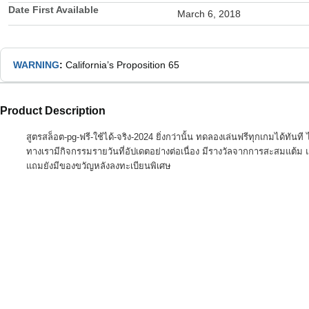
Date First Available
March 6, 2018
WARNING
:
California’s Proposition 65
Product Description
สูตรสล็อต-pg-ฟรี-ใช้ได้-จริง-2024 ยิ่งกว่านั้น ทดลองเล่นฟรีทุกเกมได้ทันที
ทางเรามีกิจกรรมรายวันที่อัปเดตอย่างต่อเนื่อง มีรางวัลจากการสะสมแต้ม
แถมยังมีของขวัญหลังลงทะเบียนพิเศษ