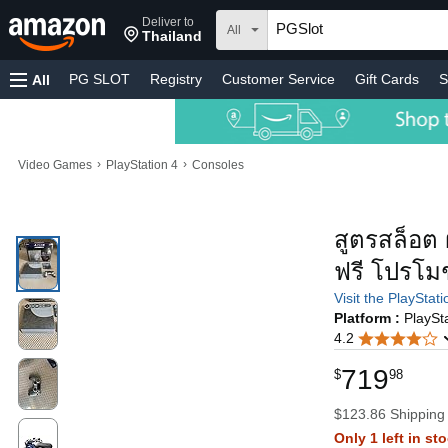
Deliver to
All
Thailand
PG SLOT
Registry
Customer Service
Gift Cards
S
All
›
›
Video Games
PlayStation 4
Consoles
สูตรสล็อต
ฟรี โปรโมช
Visit the PlayStat
Platform :
PlaySt
4.2
719
$
98
$123.86 Shipping
Only 1 left in st