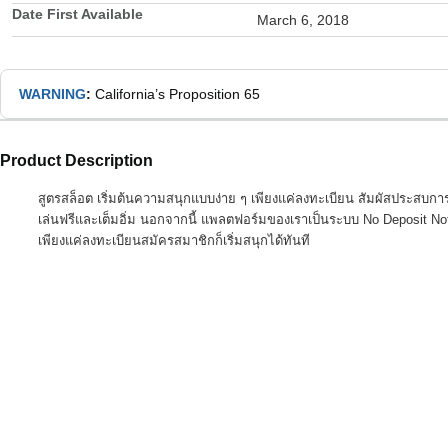
Date First Available
March 6, 2018
WARNING
:
California’s Proposition 65
Product Description
สูตรสล็อต เริ่มต้นความสนุกแบบง่าย ๆ เพียงแค่ลงทะเบียน สัมผัสประสบก
เล่นฟรีและเต็มอิ่ม นอกจากนี้ แพลตฟอร์มของเราเป็นระบบ No Deposit No
เพียงแค่ลงทะเบียนสมัครสมาชิกก็เริ่มสนุกได้ทันที