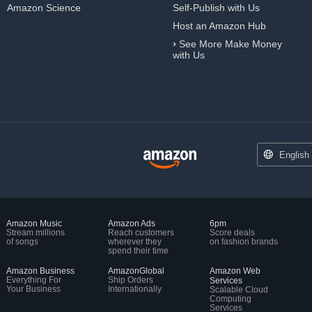
Amazon Science
Self-Publish with Us
Host an Amazon Hub
›
See More Make Money
with Us
English
Amazon Music
Amazon Ads
6pm
Stream millions
Reach customers
Score deals
of songs
wherever they
on fashion brands
spend their time
Amazon Business
AmazonGlobal
Amazon Web
Everything For
Ship Orders
Services
Your Business
Internationally
Scalable Cloud
Computing
Services