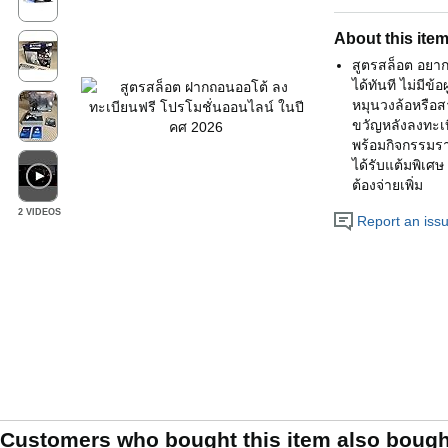
About this ite
สูตรสล็อต อยาก
ได้ทันที ไม่มีข
หมุนวงล้อหรือสา
ขวัญหลังลงทะเบี
พร้อมกิจกรรมรายว
ได้รับแต้มพิเศษ
ต้องจ่ายเพิ่ม
2 VIDEOS
Report an issue
Customers who bought this item also bough