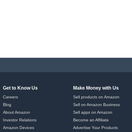
Get to Know Us
Make Money with Us
Careers
Sell products on Amazon
Blog
Sell on Amazon Business
About Amazon
Sell apps on Amazon
Investor Relations
Become an Affiliate
Amazon Devices
Advertise Your Products