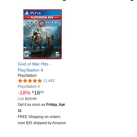
God of War Hits -
PlayStation 4
PlayStation
11,442
PlayStation 4
-18%
16
$
43
List:
$19.99
Get it as soon as
Friday, Apr
11
FREE Shipping on orders
over $35 shipped by Amazon