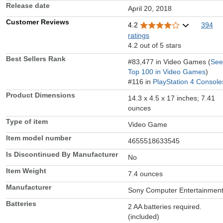
Release date
April 20, 2018
Customer Reviews
4.2
394
ratings
4.2 out of 5 stars
Best Sellers Rank
#83,477 in Video Games (
See
Top 100 in Video Games
)
#116 in
PlayStation 4 Console
Product Dimensions
14.3 x 4.5 x 17 inches; 7.41
ounces
Type of item
Video Game
Item model number
4655518633545
Is Discontinued By Manufacturer
No
Item Weight
7.4 ounces
Manufacturer
Sony Computer Entertainmen
Batteries
2 AA batteries required.
(included)