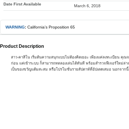
Date First Available
March 6, 2018
WARNING
:
California’s Proposition 65
Product Description
สาว-คาสิโน เริ่มต้นความสนุกแบบไม่ต้องคิดเยอะ เพียงแค่ลงทะเบียน คุณจะ
ก่อน แค่เข้าระบบ ก็สามารถทดลองเล่นได้ทันที พร้อมสำรวจฟีเจอร์ใหม่ล่า
เป็นของขวัญแต้มสะสม หรือโปรโมชั่นรายสัปดาห์ที่อัปเดตเสมอ นอกจากนี้ 