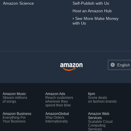
Amazon Science
Self-Publish with Us
Host an Amazon Hub
›
See More Make Money
with Us
English
Amazon Music
Amazon Ads
6pm
Stream millions
Reach customers
Score deals
of songs
wherever they
on fashion brands
spend their time
Amazon Business
AmazonGlobal
Amazon Web
Everything For
Ship Orders
Services
Your Business
Internationally
Scalable Cloud
Computing
Services