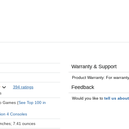
Warranty & Support
Product Warranty: For warranty
Feedback
394 ratings
s
Would you like to
tell us abou
eo Games (
See Top 100 in
tion 4 Consoles
 inches; 7.41 ounces