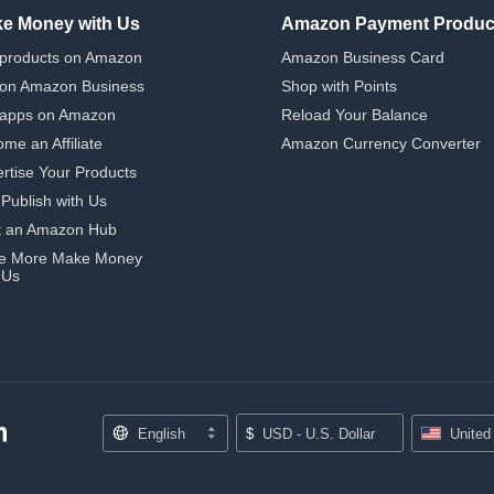
e Money with Us
Amazon Payment Produc
 products on Amazon
Amazon Business Card
 on Amazon Business
Shop with Points
 apps on Amazon
Reload Your Balance
me an Affiliate
Amazon Currency Converter
rtise Your Products
-Publish with Us
t an Amazon Hub
e More Make Money
 Us
English
$
USD - U.S. Dollar
United