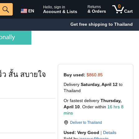
0
Returns
Hello, sign in
EN
& Orders
Cart
Account & Lists
Get free shipping to Thailand
็ว สั้น สบายใจ
Buy used:
$860.85
Delivery
Saturday, April 12
to
Thailand
Or fastest delivery
Thursday,
April 10
. Order within
16 hrs 8
mins
Deliver to
Thailand
Used: Very Good
|
Details
Sold by
jerseys4thewin