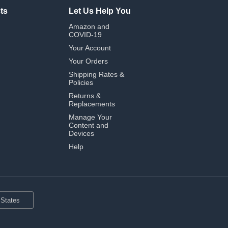
ts
Let Us Help You
Amazon and
COVID-19
Your Account
Your Orders
Shipping Rates &
Policies
Returns &
Replacements
Manage Your
Content and
Devices
Help
 States