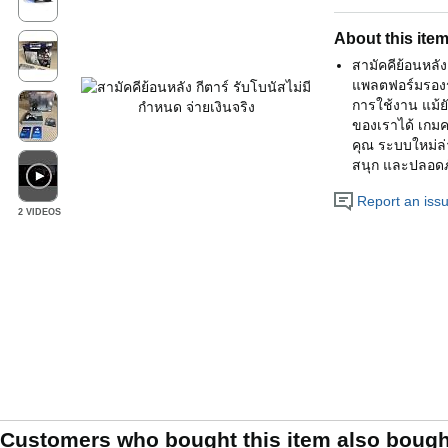
About this ite
สามัคคีย้อนหลั
แพลตฟอร์มรองร
การใช้งาน แม้ย
ของเราได้ เกมค
คุณ ระบบใหม่ล่าสุ
สนุก และปลอดภ
Report an issue
2 VIDEOS
Customers who bought this item also bough