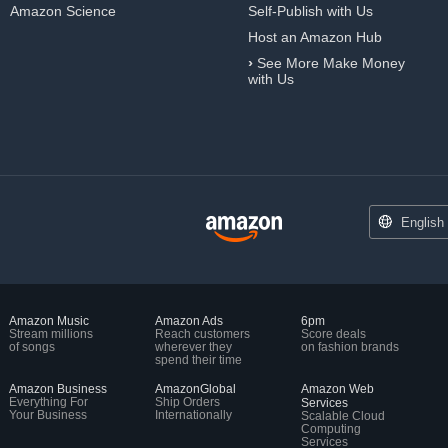
Amazon Science
Self-Publish with Us
Host an Amazon Hub
›
See More Make Money
with Us
English
Amazon Music
Amazon Ads
6pm
Stream millions
Reach customers
Score deals
of songs
wherever they
on fashion brands
spend their time
Amazon Business
AmazonGlobal
Amazon Web
Everything For
Ship Orders
Services
Your Business
Internationally
Scalable Cloud
Computing
Services