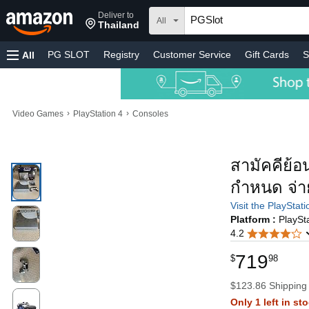
Deliver to
All
Thailand
PG SLOT
Registry
Customer Service
Gift Cards
S
All
›
›
Video Games
PlayStation 4
Consoles
สามัคคีย้อน
กำหนด จ่าย
Visit the PlayStat
Platform :
PlaySt
4.2
719
$
98
$123.86 Shipping
Only 1 left in st