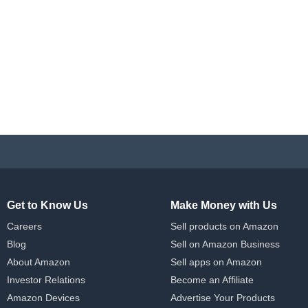
Get to Know Us
Make Money with Us
Careers
Sell products on Amazon
Blog
Sell on Amazon Business
About Amazon
Sell apps on Amazon
Investor Relations
Become an Affiliate
Amazon Devices
Advertise Your Products