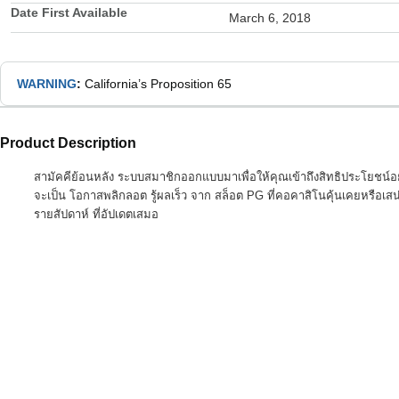
Date First Available
March 6, 2018
WARNING
:
California’s Proposition 65
Product Description
สามัคคีย้อนหลัง ระบบสมาชิกออกแบบมาเพื่อให้คุณเข้าถึงสิทธิประโยชน์อย่
จะเป็น โอกาสพลิกลอต รู้ผลเร็ว จาก สล็อต PG ที่คอคาสิโนคุ้นเคยหรือเส
รายสัปดาห์ ที่อัปเดตเสมอ