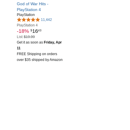
God of War Hits -
PlayStation 4
PlayStation
11,442
PlayStation 4
-18%
16
$
43
List:
$19.99
Get it as soon as
Friday, Apr
11
FREE Shipping on orders
over $35 shipped by Amazon