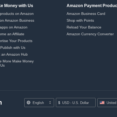
e Money with Us
Amazon Payment Produc
 products on Amazon
Amazon Business Card
 on Amazon Business
Shop with Points
 apps on Amazon
Reload Your Balance
me an Affiliate
Amazon Currency Converter
rtise Your Products
-Publish with Us
t an Amazon Hub
e More Make Money
 Us
English
$
USD - U.S. Dollar
United