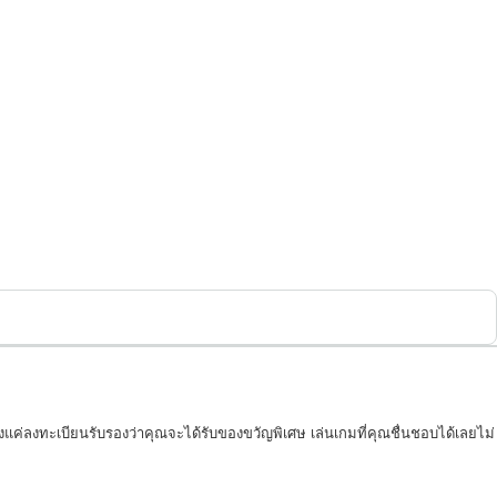
งแค่ลงทะเบียนรับรองว่าคุณจะได้รับของขวัญพิเศษ เล่นเกมที่คุณชื่นชอบได้เลยไม่