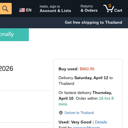
0
Returns
Hello, sign in
EN
& Orders
Cart
Account & Lists
Get free shipping to Thailand
2026
Buy used:
$860.85
Delivery
Saturday, April 12
to
Thailand
Or fastest delivery
Thursday,
April 10
. Order within
16 hrs 8
mins
Deliver to
Thailand
Used: Very Good
|
Details
Sold by
jerseys4thewin