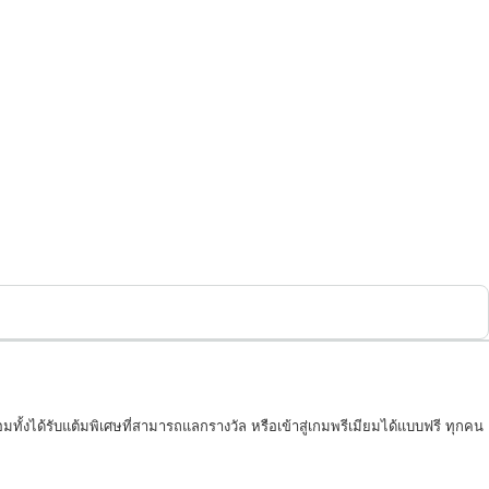
ั้งได้รับแต้มพิเศษที่สามารถแลกรางวัล หรือเข้าสู่เกมพรีเมียมได้แบบฟรี ทุกคน