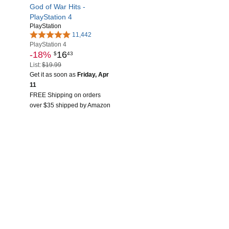
God of War Hits -
PlayStation 4
PlayStation
11,442
PlayStation 4
-18%
16
$
43
List:
$19.99
Get it as soon as
Friday, Apr
11
FREE Shipping on orders
over $35 shipped by Amazon