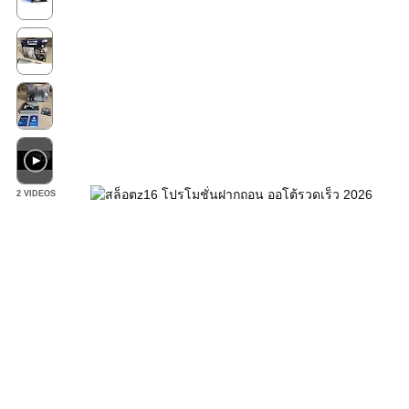
2 VIDEOS