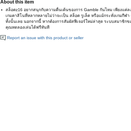
About this item
สล็อตz16 อยากสนุกกับความตื่นเต้นของการ Gamble กันไหม เพียงแค่ลง
เกมคาสิโนที่หลากหลายไม่ว่าจะเป็น สล็อต รูเล็ต หรือแม้กระทั่งเกมกีฬา ซ
ทั้งนั้นเลย นอกจากนี้ หากต้องการสัมผัสฟีเจอร์ใหม่ล่าสุด ระบบสมาช
คุณทดลองเล่นได้ฟรีทันที
Report an issue with this product or seller