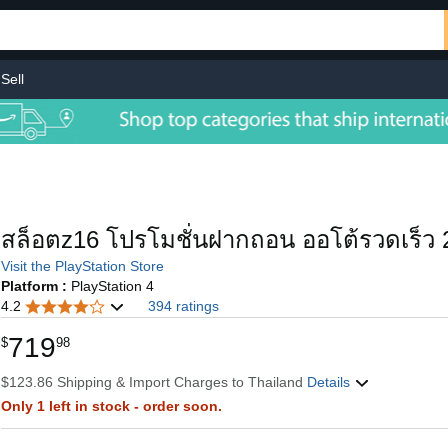
Sell
สล็อตz16 โปรโมชั่นฝากถอน ออโต้รวดเร็ว 
Visit the PlayStation Store
Platform :
PlayStation 4
4.2
394 ratings
719
$
98
$123.86 Shipping & Import Charges to Thailand
Details
Only 1 left in stock - order soon.