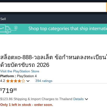
Sell
สล็อตxo-888-วอลเล็ต ข้อกำหนดลงทะเบียนใ
ด้วยบัตรขับรถ 2026
Visit the PlayStation Store
Platform :
PlayStation 4
4.2
394 ratings
719
$
98
$123.86 Shipping & Import Charges to Thailand
Details
Only 1 left in stock - order soon.