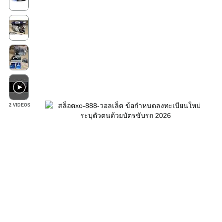
2 VIDEOS