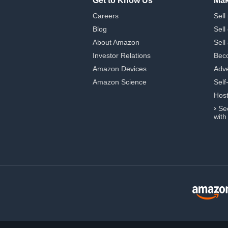
Get to Know Us
Mak
Careers
Sell
Blog
Sell
About Amazon
Sell
Investor Relations
Beco
Amazon Devices
Adve
Amazon Science
Self
Hos
›
Se
with