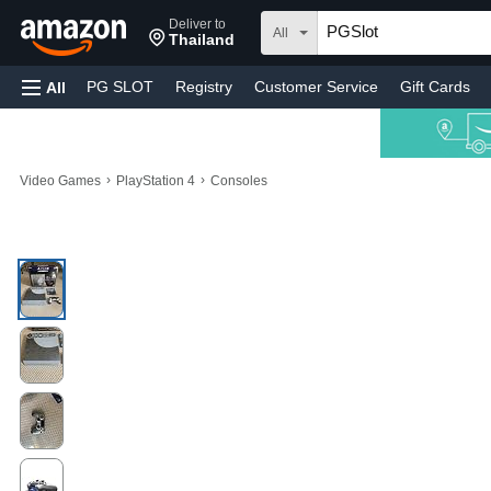
Deliver to
All
Thailand
PG SLOT
Registry
Customer Service
Gift Cards
All
›
›
Video Games
PlayStation 4
Consoles