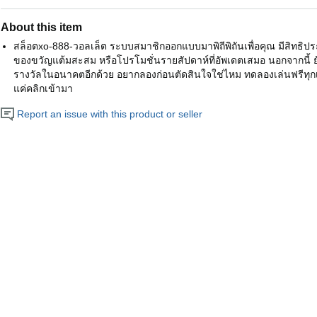
About this item
สล็อตxo-888-วอลเล็ต ระบบสมาชิกออกแบบมาพิถีพิถันเพื่อคุณ มีสิทธิป
ของขวัญแต้มสะสม หรือโปรโมชั่นรายสัปดาห์ที่อัพเดตเสมอ นอกจากนี้
รางวัลในอนาคตอีกด้วย อยากลองก่อนตัดสินใจใช่ไหม ทดลองเล่นฟรีทุกเกมไ
แค่คลิกเข้ามา
Report an issue with this product or seller