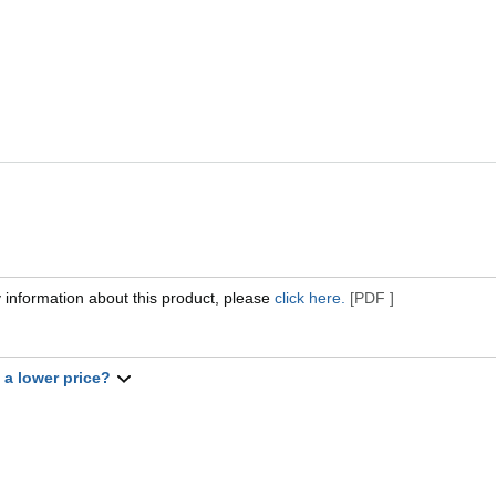
 information about this product, please
click here.
[PDF ]
t a lower price?