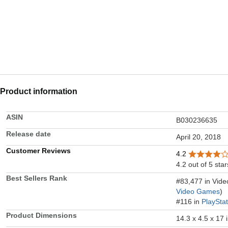
Product information
ASIN
B030236635
Release date
April 20, 2018
Customer Reviews
4.2
4.2 out of 5 star
Best Sellers Rank
#83,477 in Vid
Video Games
)
#116 in
PlaySta
Product Dimensions
14.3 x 4.5 x 17