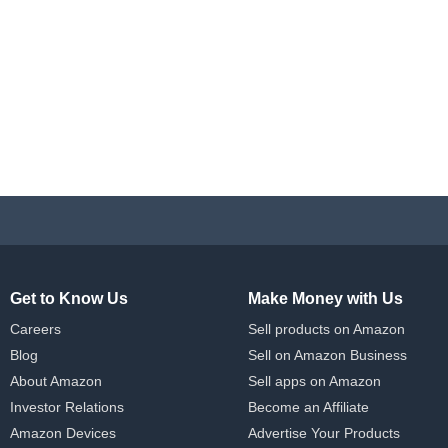
Get to Know Us
Make Money with Us
Careers
Sell products on Amazon
Blog
Sell on Amazon Business
About Amazon
Sell apps on Amazon
Investor Relations
Become an Affiliate
Amazon Devices
Advertise Your Products