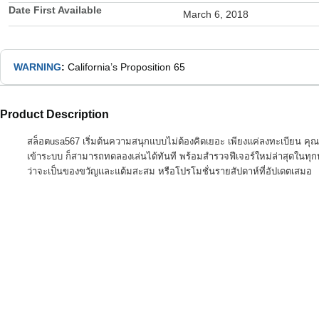
Date First Available
March 6, 2018
WARNING
:
California’s Proposition 65
Product Description
สล็อตusa567 เริ่มต้นความสนุกแบบไม่ต้องคิดเยอะ เพียงแค่ลงทะเบียน คุณจ
เข้าระบบ ก็สามารถทดลองเล่นได้ทันที พร้อมสำรวจฟีเจอร์ใหม่ล่าสุดในทุกห
ว่าจะเป็นของขวัญและแต้มสะสม หรือโปรโมชั่นรายสัปดาห์ที่อัปเดตเสมอ