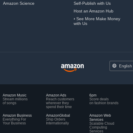
Amazon Science
Self-Publish with Us
Host an Amazon Hub
›
See More Make Money
with Us
English
Amazon Music
Amazon Ads
6pm
Stream millions
Reach customers
Score deals
of songs
wherever they
on fashion brands
spend their time
Amazon Business
AmazonGlobal
Amazon Web
Everything For
Ship Orders
Services
Your Business
Internationally
Scalable Cloud
Computing
Services