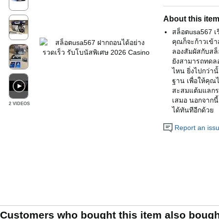
About this ite
สล็อตusa567 เร
คุณก็จะก้าวเข้า
ลองสัมผัสกับสล
ยังสามารถทดลอง
ไหน ยิ่งไปกว่า
ฐาน เพื่อให้คุณ
สะสมแต้มแลกราง
เสมอ นอกจากนี้
2 VIDEOS
ได้ทันทีอีกด้วย
Report an issue
Customers who bought this item also bough