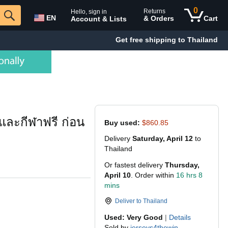
0
Returns
Hello, sign in
EN
& Orders
Cart
Account & Lists
Get free shipping to Thailand
และกีฬาฟรี ก่อน
Buy used:
$860.85
Delivery
Saturday, April 12
to
Thailand
Or fastest delivery
Thursday,
April 10
. Order within
16 hrs 8
mins
Deliver to
Thailand
Used: Very Good
|
Details
Sold by
jerseys4thewin