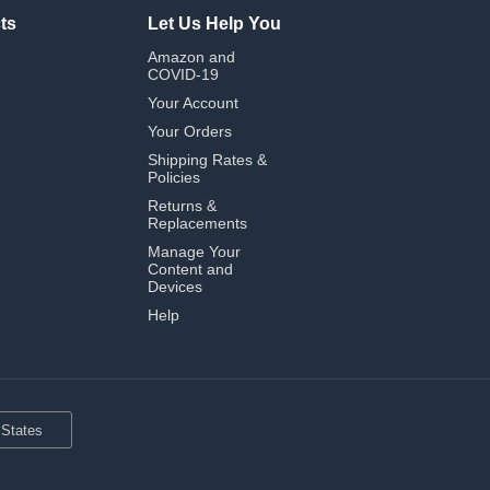
ts
Let Us Help You
Amazon and
COVID-19
Your Account
Your Orders
Shipping Rates &
Policies
Returns &
Replacements
Manage Your
Content and
Devices
Help
 States