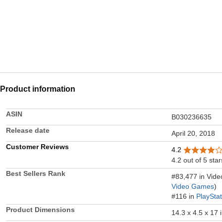
Product information
ASIN
B030236635
Release date
April 20, 2018
Customer Reviews
4.2
4.2 out of 5 star
Best Sellers Rank
#83,477 in Vid
Video Games
)
#116 in
PlaySta
Product Dimensions
14.3 x 4.5 x 17