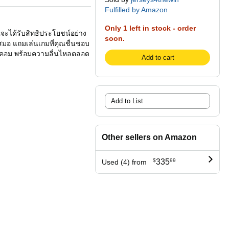
Fulfilled by Amazon
Only 1 left in stock - order
ะได้รับสิทธิประโยชน์อย่าง
soon.
เสมอ แถมเล่นเกมที่คุณชื่นชอบ
ละคอม พร้อมความลื่นไหลตลอด
Add to cart
Add to List
Other sellers on Amazon
$
335
99
Used (4) from