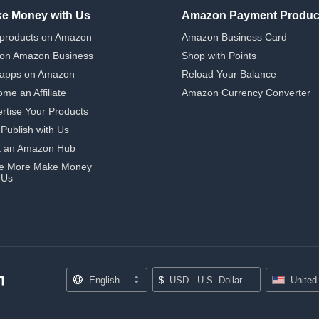
e Money with Us
Amazon Payment Produc
 products on Amazon
Amazon Business Card
 on Amazon Business
Shop with Points
 apps on Amazon
Reload Your Balance
me an Affiliate
Amazon Currency Converter
rtise Your Products
-Publish with Us
t an Amazon Hub
e More Make Money
 Us
English
$
USD - U.S. Dollar
United