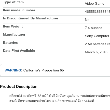
Type of item
Video Game
Item model number
465551863354
Is Discontinued By Manufacturer
No
Item Weight
7.4 ounces
Manufacturer
Sony Computer 
Batteries
2 AA batteries r
Date First Available
March 6, 2018
WARNING
:
California’s Proposition 65
Product Description
สล็อตu31-เครดิตฟรี188 แม้ยังไม่ได้สมัคร คุณก็สามารถสัมผัสความพิเศ
ตรงนี้ มีความชอบทางด้านไหน คุณก็สามารถเล่นได้อย่างเต็มที่