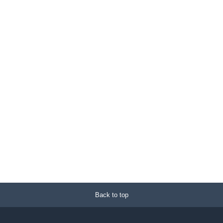
Back to top