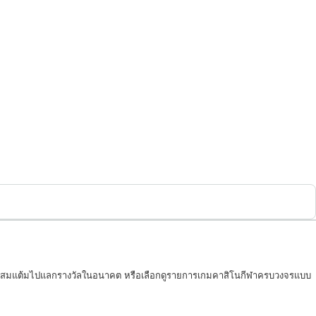
ฟรี สะสมแต้มไปแลกรางวัลในอนาคต หรือเลือกดูรายการเกมคาสิโนกีฬาครบวงจรแบบ